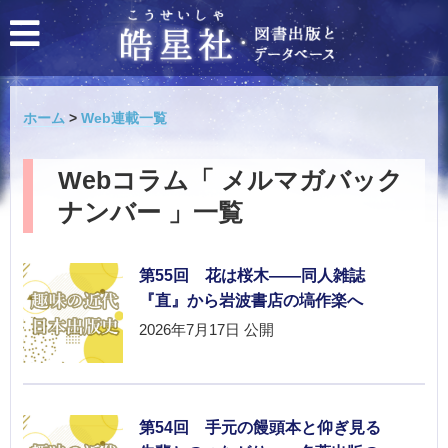
ホーム
>
Web連載一覧
Webコラム「 メルマガバック
ナンバー 」一覧
第55回 花は桜木――同人雑誌
『直』から岩波書店の塙作楽へ
2026年7月17日
公開
第54回 手元の饅頭本と仰ぎ見る