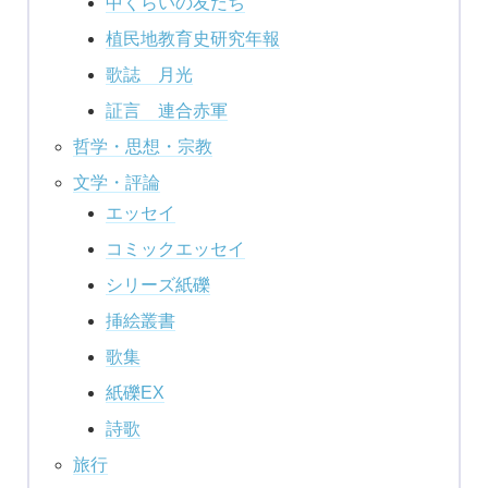
中くらいの友だち
植民地教育史研究年報
歌誌 月光
証言 連合赤軍
哲学・思想・宗教
文学・評論
エッセイ
コミックエッセイ
シリーズ紙礫
挿絵叢書
歌集
紙礫EX
詩歌
旅行