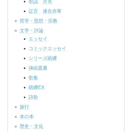
歌誌 月光
証言 連合赤軍
哲学・思想・宗教
文学・評論
エッセイ
コミックエッセイ
シリーズ紙礫
挿絵叢書
歌集
紙礫EX
詩歌
旅行
本の本
歴史・文化