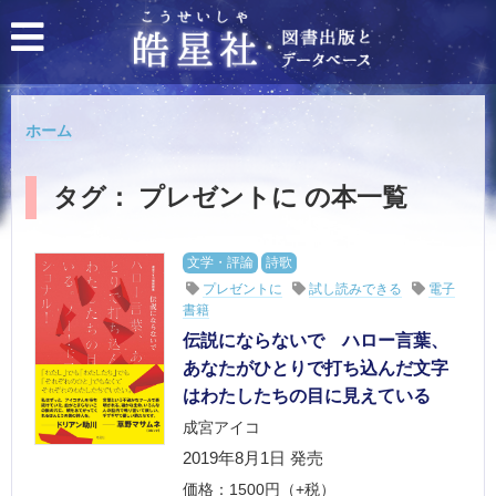
ホーム
タグ： プレゼントに の本一覧
文学・評論
詩歌
プレゼントに
試し読みできる
電子
書籍
伝説にならないで ハロー言葉、
あなたがひとりで打ち込んだ文字
はわたしたちの目に見えている
成宮アイコ
2019年8月1日 発売
価格：1500円（+税）