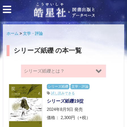
ホーム
>
文学・評論
シリーズ紙礫 の本一覧
シリーズ紙礫
とは？
シリーズ紙礫（かみつぶて）は、従来
シリーズ紙礫
文学・評論
のアンソロジーとは異なる切り口で文
試し読みできる
学作品を蒐集します。例えば、戦中戦
シリーズ紙礫19掟
後の闇市、終戦直後の夜の町で米兵の
2024年8月9日
発売
袖を引いた街娼、被差別部落、人型の
性具・ダッチワイフ……。
価格： 2,300円（+税）
明治から平成まで、書き手の有名無名