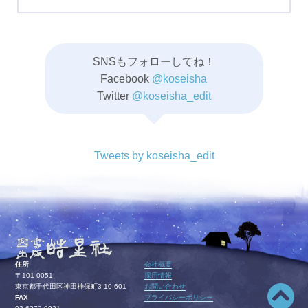
SNSもフォローしてね！
Facebook
@koseisha
Twitter
@koseisha_edit
Tweets by koseisha_edit
住所
会社概要
〒101-0051
採用情報
東京都千代田区神田神保町3-10-601
お問い合わせ
FAX
プライバシーポリシー