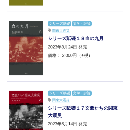
を問わず、テーマに合う作品を縦横無
尽に採録します。30ページにおよぶ重
厚な解説は、テーマとする事物の文学
シリーズ紙礫
文学・評論
小史としても読めます。
関東大震災
ちょっと不穏なこのシリーズに、どう
シリーズ紙礫１８血の九月
ぞお付き合いください。
2023年8月24日
発売
価格： 2,000円（+税）
シリーズ紙礫
文学・評論
関東大震災
シリーズ紙礫１７文豪たちの関東
大震災
2023年6月14日
発売