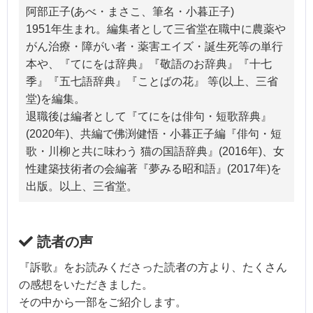
阿部正子(あべ・まさこ、筆名・小暮正子)
1951年生まれ。編集者として三省堂在職中に農薬や
がん治療・障がい者・薬害エイズ・誕生死等の単行
本や、『てにをは辞典』『敬語のお辞典』『十七
季』『五七語辞典』『ことばの花』 等(以上、三省
堂)を編集。
退職後は編者として『てにをは俳句・短歌辞典』
(2020年)、共編で佛渕健悟・小暮正子編『俳句・短
歌・川柳と共に味わう 猫の国語辞典』(2016年)、女
性建築技術者の会編著『夢みる昭和語』(2017年)を
出版。以上、三省堂。
読者の声
『訴歌』をお読みくださった読者の方より、たくさん
の感想をいただきました。
その中から一部をご紹介します。