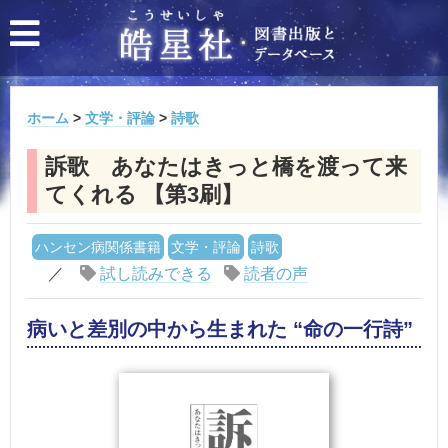
ホーム
>
文学・評論
>
詩歌
訴歌 あなたはきっと橋を渡って来
てくれる 【第3刷】
ハンセン病関係書籍
文学・評論
詩歌
／
試し読みできる
読者の声
病いと差別の中から生まれた “命の一行詩”