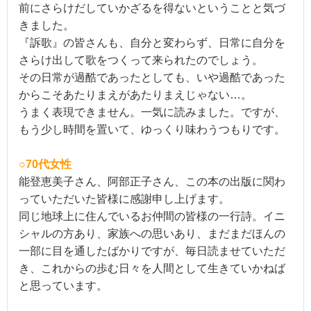
前にさらけだしていかざるを得ないということ
と気づ
きました。
『訴歌』の皆さんも、自分と変わらず、日常に自分を
さらけ出して
歌をつくって来られたのでしょう。
その日常が過酷であったとしても、いや過酷であった
からこそあたりまえがあたりまえじゃない…。
うまく表現できません。一気に読みました。ですが、
もう少し時間を置いて、ゆっくり味わ
うつもりです。
○70代女性
能登恵美子さん、
阿部
正子さん、この本の出版に関わ
っていただい
た皆様に感謝申し上げます。
同じ地球上に住んでいるお仲間の皆様の一行詩。イニ
シャルの方あ
り、家族への思いあり、まだまだほんの
一部に目を通したばかりですが、毎日読ませていた
だ
き、これからの歩む日々を人間として生きていかねば
と思っています。