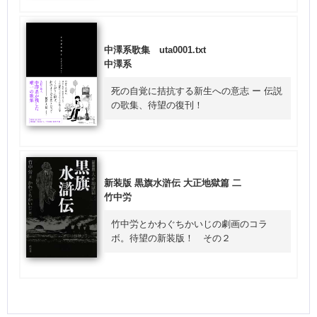
中澤系歌集 uta0001.txt
中澤系
死の自覚に拮抗する新生への意志 ー 伝説
の歌集、待望の復刊！
新装版 黒旗水滸伝 大正地獄篇 二
竹中労
竹中労とかわぐちかいじの劇画のコラ
ボ。待望の新装版！ その２