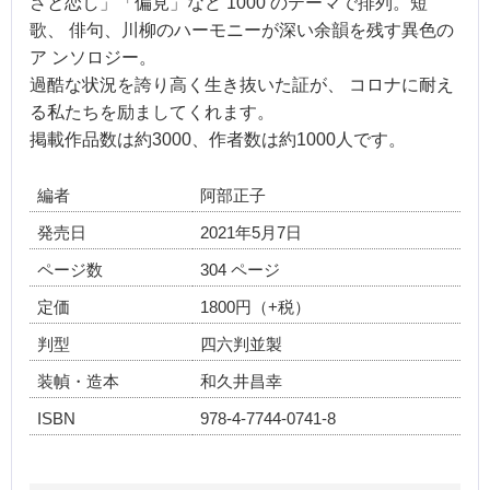
さと恋し」「偏見」など 1000 のテーマで排列。短
歌、 俳句、川柳のハーモニーが深い余韻を残す異色の
ア ンソロジー。
過酷な状況を誇り高く生き抜いた証が、 コロナに耐え
る私たちを励ましてくれます。
掲載作品数は約3000、作者数は約1000人です。
編者
阿部正子
発売日
2021年5月7日
ページ数
304 ページ
定価
1800円（+税）
判型
四六判並製
装幀・造本
和久井昌幸
ISBN
978-4-7744-0741-8