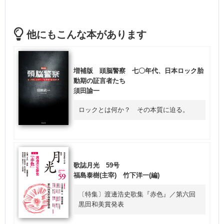
他にもこんな本があります
増補版 頭脳警察 七〇年代、日本ロック胎
動期の証言者たち
須田諭一
ロックとは何か？ その本質に迫る。
歌誌月光 59号
福島泰樹(主宰) 竹下洋一(編)
〔特集〕渡邊浩史歌集『赤色』／第六回
黒田和美賞発表