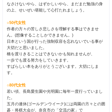
なさけないやら、はずかしいやら、まだまだ勉強の身
の上、せいぜい堪能して心打たれましょう。
○50代女性
作者の方々の苦しさ悲しさを理解する事はできませ
ん。(
想像することしかできません。)
日本という国が行った強制収容を忘れないでいる事が
大切だと思い
ました。
橋を渡りきることはできないかも知れませんが、
一歩でも渡る努力をしていきます。
すばらしい本をありがとうございます。大切にしま
す。
○80代女性
若い頃、長島愛生園や光明園に毎年一度行っていまし
た。
五月の連休(ゴールデンウイーク)には両園の方々との囲
碁・将棋大会が、奈良市の「交流の家」で