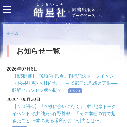
ホーム
お知らせ一覧
2026年07月6日
【8/5開催】『朝鮮植民者』刊行記念トークイベン
ト 松井理恵×木村哲也 「村松武司の思想と実践──
朝鮮とハンセン病の間で」
イベント
2026年06月30日
【7/11開催】『本棚に会いに行く』刊行記念トーク
イベント 礒井純充×谷野哲郎 「その本棚の前で起
きたこと 〜本のある場所が持つ引力とは〜」