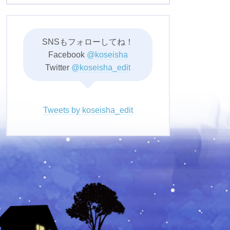
SNSもフォローしてね！
Facebook
@koseisha
Twitter
@koseisha_edit
Tweets by koseisha_edit