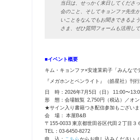
当日は、せっかく来日してくださ
会のこと、そしてキョンファ先生
いことをなんでもお聞きできるよ
さま、ぜひ質問フォームも活用し
■イベント概要
キム・キョンファ×安達茉莉子「みんなで
『メガホンとペンライト』（皓星社）刊行
日 時：2026年7月5日（日） 11:00〜13:0
形 態：会場観覧 2,750円（税込）／オン
★サイン入り書籍つき配信参加もございま
会 場： 本屋B&B
〒155-0033 東京都世田谷区代田２丁目３６−
TEL：03-6450-8272
申 込：
こちら
からお申し込みください（p