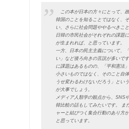
この本が日本の方々にとって、政
韓国のことを知ることではなく、
い、さらに社会問題ややるべきこ
日韓の市民社会がそれぞれの課題
が生まれれば、と思っています。
一方、日本の民主主義について、
い」など後ろ向きの言説が多いで
に課題はあるものの、「平和憲法」
小さいものではなく、そのこと自
うせ変わるわけないだろう」とい
が大事でしょう。
メディア人類学の観点から、SNSや
韓比較の話もしてみたいです。 ま
ャーと結びつく集合行動のあり方
と思っています。