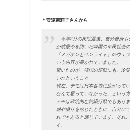
＊安達茉莉子さんから
今年2月の衆院選後、自分自身も
が戒厳令を防いだ韓国の市民社会
『メガホンとペンライト』のウェ
いう内容が書かれていました。
驚いたのが、韓国の運動にも、冷
いたということ。
現在、デモは日本各地に広がって
なんて思っていなかった、という
デモは政治的な抗議行動でもあり
感や憤りを感じたときに、自分に
れでもあると感じています。それ
す。