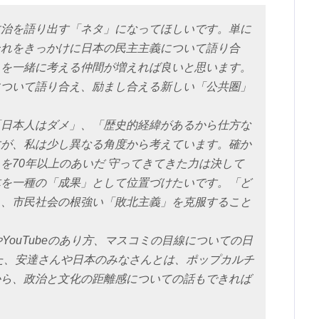
治を語り出す「ネタ」になってほしいです。単に
それをきっかけに日本の民主主義について語り合
とを一緒に考える仲間が増えれば良いと思います。
について語り合え、励まし合える新しい「公共圏」
「日本人はダメ」、「歴史的経緯があるから仕方な
すが、私は少し異なる角度から考えています。確か
を70年以上のあいだ 守ってきてきた力は決して
体を一種の「成果」として位置づけたいです。「ど
う、市民社会の根強い「敗北主義」を克服すること
YouTubeのあり方、マスコミの目線についての日
た、安達さんや日本のみなさんとは、ポップカルチ
から、政治と文化の距離感についての話もできれば