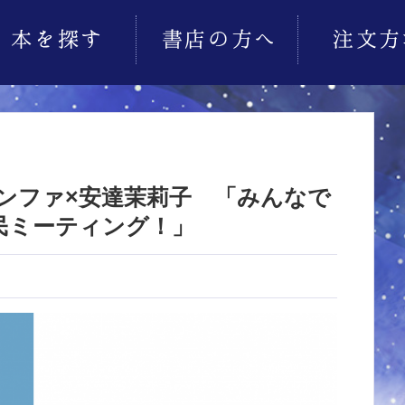
ョンファ×安達茉莉子 「みんなで
民ミーティング！」