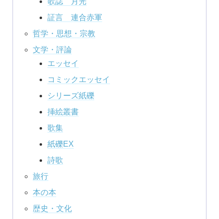
歌誌 月光
証言 連合赤軍
哲学・思想・宗教
文学・評論
エッセイ
コミックエッセイ
シリーズ紙礫
挿絵叢書
歌集
紙礫EX
詩歌
旅行
本の本
歴史・文化