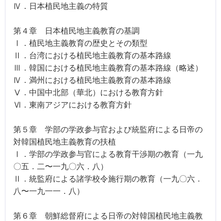
Ⅳ．日本植民地主義の特質
第４章 日本植民地主義教育の基調
Ⅰ．植民地主義教育の歴史とその類型
Ⅱ．台湾における植民地主義教育の基本路線
Ⅲ．韓国における植民地主義教育の基本路線（略述）
Ⅳ．満州における植民地主義教育の基本路線
Ⅴ．中国中北部（華北）における教育方針
Ⅵ．東南アジアにおける教育方針
第５章 学部の学政参与官および統監府による日帝の
対韓国植民地主義教育の扶植
Ⅰ．学部の学政参与官による教育干渉期の教育（一九
〇五．二〜一九〇六．八）
Ⅱ．統監府による諸学校令施行期の教育（一九〇六．
八〜一九一一．八）
第６章 朝鮮総督府による日帝の対韓国植民地主義教