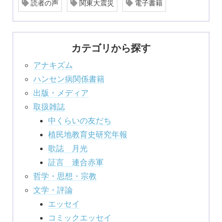
読者の声
関東大震災
電子書籍
カテゴリから探す
アナキズム
ハンセン病関係書籍
出版・メディア
取扱雑誌
中くらいの友だち
植民地教育史研究年報
歌誌 月光
証言 連合赤軍
哲学・思想・宗教
文学・評論
エッセイ
コミックエッセイ