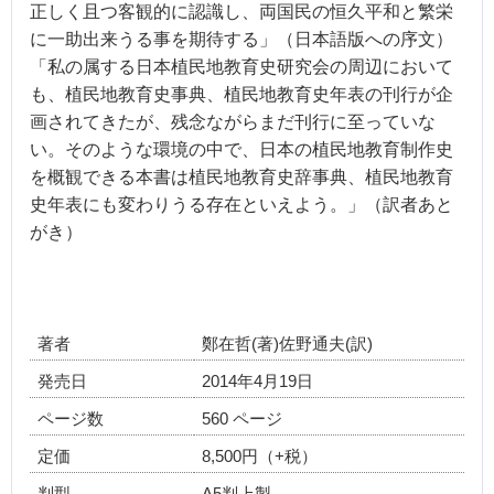
正しく且つ客観的に認識し、両国民の恒久平和と繁栄
に一助出来うる事を期待する」（日本語版への序文）
「私の属する日本植民地教育史研究会の周辺において
も、植民地教育史事典、植民地教育史年表の刊行が企
画されてきたが、残念ながらまだ刊行に至っていな
い。そのような環境の中で、日本の植民地教育制作史
を概観できる本書は植民地教育史辞事典、植民地教育
史年表にも変わりうる存在といえよう。」（訳者あと
がき）
著者
鄭在哲(著)佐野通夫(訳)
発売日
2014年4月19日
ページ数
560 ページ
定価
8,500円（+税）
判型
A5判上製