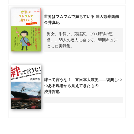
世界はフムフムで満ちている 達人観察図鑑
金井真紀
海女、牛飼い、落語家、プロ野球の監
督……88人の達人に会って、88回キュン
とした実録集。
絆って言うな！ 東日本大震災――復興しつ
つある現場から見えてきたもの
渋井哲也