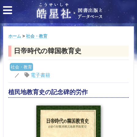
ホーム
>
社会・教育
日帝時代の韓国教育史
社会・教育
／
電子書籍
植民地教育史の記念碑的労作