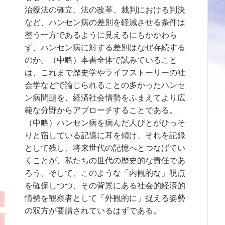
治療法の確立、法の改革、裁判における判決
など、ハンセン病の差別を軽減させる条件は
整う一方であるように見えるにもかかわら
ず、ハンセン病に対する差別はなぜ存続する
のか。（中略）本書全体で試みていること
は、これまで歴史学やライフストーリーの社
会学などで論じられることの多かったハンセ
ン病問題を、経済社会情勢をふまえてより広
範な分野からアプローチすることである。
（中略）ハンセン病を病んだ人びとがひっそ
りと宿している記憶に耳を傾け、それを記録
として残し、将来世代の記憶へとつなげてい
くことが、私たちの世代の歴史的な責任であ
ろう。そして、このような「内観的な」視点
を確保しつつ、その背景にある社会的経済的
情勢を観察者として「外観的に」捉える姿勢
の双方が要請されているはずである。