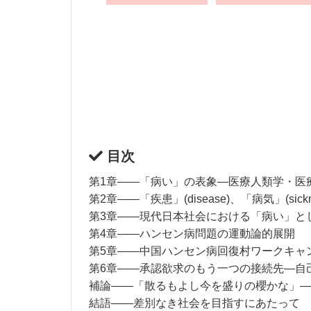
目次
第1章――「病い」の表象―医療人類学・医
第2章――「疾患」(disease)、「病気」(sick
第3章――現代日本社会における「病い」と
第4章――ハンセン病問題の運動論的展開
第5章――中国ハンセン病回復村ワークキャ
第6章――承認欲求のもう一つの接続先―自
補論――「散るもよし今を盛りの櫻かな」―
結語――差別なき社会を目指すにあたって