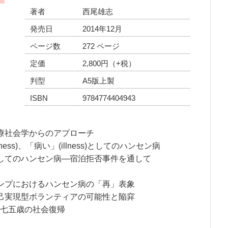
著者
西尾雄志
発売日
2014年12月
ページ数
272 ページ
定価
2,800円（+税）
判型
A5版上製
ISBN
9784774404943
療社会学からのアプローチ
ness)、「病い」(illness)としてのハンセン病
してのハンセン病―宿泊拒否事件を通して
ンプにおけるハンセン病の「再」表象
己実現型ボランティアの可能性と陥穽
七五歳の社会復帰