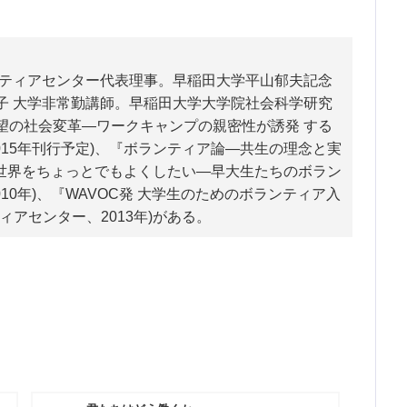
ンティアセンター代表理事。早稲田大学平山郁夫記念
子 大学非常勤講師。早稲田大学大学院社会科学研究
望の社会変革―ワークキャンプの親密性が誘発 する
015年刊行予定)、『ボランティア論―共生の理念と実
、『世界をちょっとでもよくしたい―早大生たちのボラン
10年)、『WAVOC発 大学生のためのボランティア入
アセンター、2013年)がある。