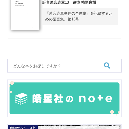
証言連合赤軍13 追悼 植垣康博
「連合赤軍事件の全体像」を記録するた
めの証言集、第13号