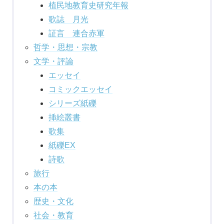
植民地教育史研究年報
歌誌 月光
証言 連合赤軍
哲学・思想・宗教
文学・評論
エッセイ
コミックエッセイ
シリーズ紙礫
挿絵叢書
歌集
紙礫EX
詩歌
旅行
本の本
歴史・文化
社会・教育