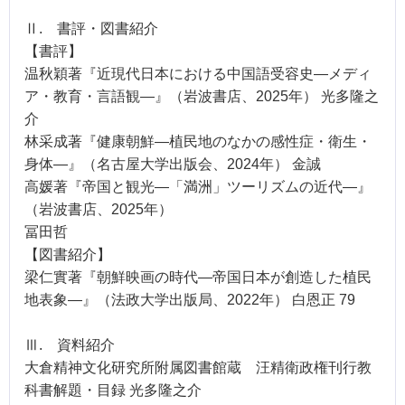
Ⅱ. 書評・図書紹介
【書評】
温秋穎著『近現代日本における中国語受容史—メディ
ア・教育・言語観—』（岩波書店、2025年） 光多隆之
介
林采成著『健康朝鮮—植民地のなかの感性症・衛生・
身体—』（名古屋大学出版会、2024年） 金誠
高媛著『帝国と観光—「満洲」ツーリズムの近代—』
（岩波書店、2025年）
冨田哲
【図書紹介】
梁仁實著『朝鮮映画の時代—帝国日本が創造した植民
地表象—』（法政大学出版局、2022年） 白恩正 79
Ⅲ. 資料紹介
大倉精神文化研究所附属図書館蔵 汪精衛政権刊行教
科書解題・目録 光多隆之介