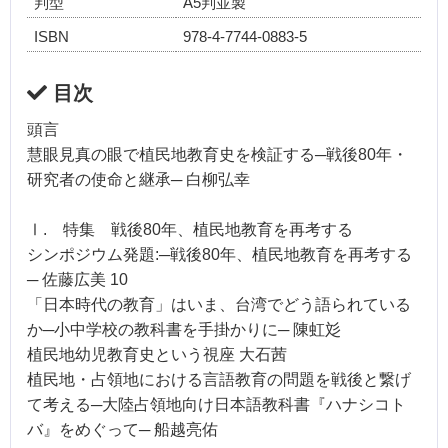
判型
A5判並製
ISBN
978-4-7744-0883-5
目次
頭言
慧眼見真の眼で植民地教育史を検証する─戦後80年・
研究者の使命と継承─ 白柳弘幸
Ⅰ. 特集 戦後80年、植民地教育を再考する
シンポジウム発題:─戦後80年、植民地教育を再考する
─ 佐藤広美 10
「日本時代の教育」はいま、台湾でどう語られている
か─小中学校の教科書を手掛かりに─ 陳虹彣
植民地幼児教育史という視座 大石茜
植民地・占領地における言語教育の問題を戦後と繋げ
て考える─大陸占領地向け日本語教科書『ハナシコト
バ』をめぐって─ 船越亮佑