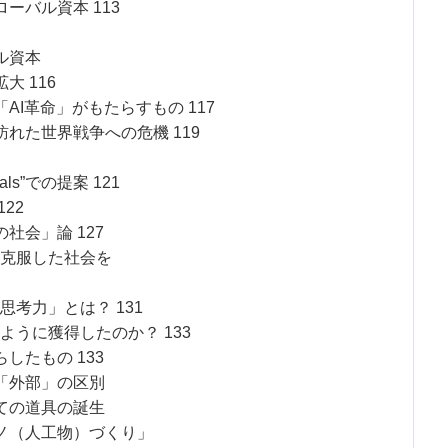
ーバル資本 113
ル資本
 116
I革命」がもたらすもの 117
れた世界戦争への危機 119
oals”での提案 121
22
社会」論 127
克服した社会を
考力」とは？ 131
うに獲得したのか？ 133
したもの 133
「外部」の区別
ての道具の誕生
ノ（人工物）づくり」