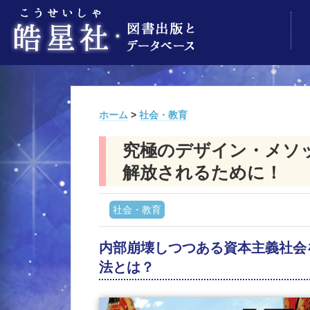
ホーム
>
社会・教育
究極のデザイン・メソ
解放されるために！
社会・教育
内部崩壊しつつある資本主義社会
法とは？