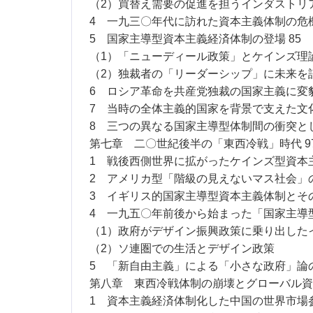
（2）買替え需要の促進を担うインダストリ
4 一九三〇年代に訪れた資本主義体制の危機
5 国家主導型資本主義経済体制の登場 85
（1）「ニューディール政策」とケインズ理
（2）独裁者の「リーダーシップ」に未来を
6 ロシア革命を共産党独裁の国家主義に変貌
7 当時の全体主義的国家を背景で支えた文化
8 三つの異なる国家主導型体制間の衝突とし
第七章 二〇世紀後半の「東西冷戦」時代 9
1 戦後西側世界に拡がったケインズ型資本主
2 アメリカ型「階級の見えないマス社会」の登
3 イギリス的国家主導型資本主義体制とその矛
4 一九五〇年前後から始まった「国家主導型
（1）政府がデザイン振興政策に乗り出した
（2）ソ連圏での生活とデザイン政策
5 「新自由主義」による「小さな政府」論の登
第八章 東西冷戦体制の崩壊とグローバル資本
1 資本主義経済体制化した中国の世界市場参