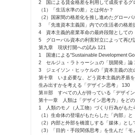
2 国による賃金格差を利用して成長するグロ
（1）「生活水準の差」とは何か？
（2）国家間の格差化を推し進めたグローバ
3 「先進資本主義国」内での生活者の格差拡大
4 資本主義的産業革命の最終段階としての「A
5 グローバル資本の利害対立によって再び訪
第九章 現状打開への試み 121
1 国連による“Sustainable Development G
2 セルジュ・ラトゥーシュの「脱開発」論 1
3 ジェイソン・ヒッケルの「資本主義の次の
第十章 いま必要な、どう資本主義的矛盾を
生み出すかを考える「デザイン思考」 130
第Ⅲ部 すべての人が持っている「デザイン思
第十一章 人類は「デザイン思考力」をどのよ
1 人類のモノ（人工物）づくり行為がもたら
（1）生命体の登場がもたらした「内部」と
（2）内部と外部を橋渡しする「媒体」とし
（3）「目的・手段関係思考」を生んだ「モ