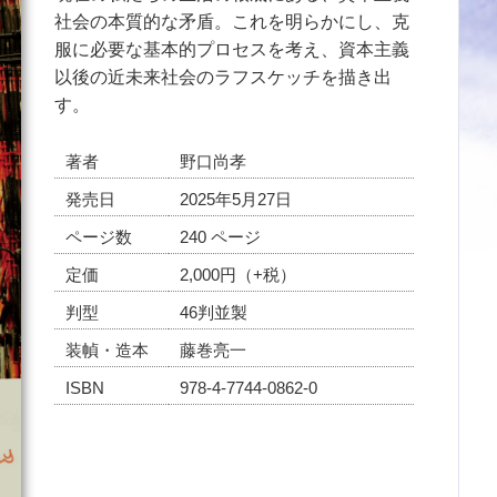
社会の本質的な矛盾。これを明らかにし、克
服に必要な基本的プロセスを考え、資本主義
以後の近未来社会のラフスケッチを描き出
す。
著者
野口尚孝
発売日
2025年5月27日
ページ数
240 ページ
定価
2,000円（+税）
判型
46判並製
装幀・造本
藤巻亮一
ISBN
978-4-7744-0862-0