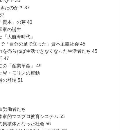
か？ 35
たのか？ 37
37
資本」の芽 40
国家の誕生
た「大航海時代」
で「自分の足で立った」資本主義社会 45
を売らねば生活できなくなった生活者たち 45
 47
の「産業革命」 49
たＷ・モリスの運動
の登場 51
脳労働者たち
家的マスプロ教育システム 55
集積体となった社会 56