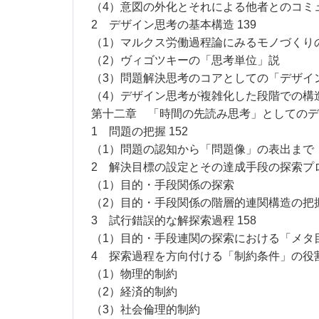
（4）意図の外化とそれによる他者とのコミ
2 デザイン思考の基本構造 139
（1）マルクス労働過程論にみるモノづくり
（2）ヴィゴツキーの「思考単位」説
（3）問題解決思考のコアとしての「デザイ
（4）デザイン思考が複雑化した段階での構
第十二章 「時間の先読み思考」としてのデザ
1 問題の把握 152
（1）問題の認知から「問題像」の表出まで
2 解決目標の設定とその達成手段の探索プロセ
（1）目的・手段関係の探索
（2）目的・手段関係の階層的連関構造の把
3 試行錯誤的な解探索過程 158
（1）目的・手段連関の探索における「メタ
4 探索過程を方向付ける「制約条件」の役割 
（1）物理的制約
（2）経済的制約
（3）社会倫理的制約