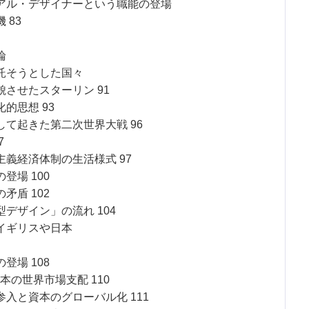
アル・デザイナーという職能の登場
 83
論
託そうとした国々
させたスターリン 91
的思想 93
て起きた第二次世界大戦 96
7
義経済体制の生活様式 97
場 100
盾 102
デザイン」の流れ 104
イギリスや日本
場 108
の世界市場支配 110
入と資本のグローバル化 111