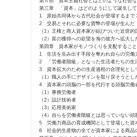
第Ⅱ部 資本主義社会とはどのような社会なの
第三章 「資本」はどのようにして誕生してき
1 原始共同体から古代社会が登場するまで 
2 交易とそれに必要な貨幣の登場が生んだ「
（1）王権と商人資本家が結びついた近世的
（2）富の獲得への欲望を海の彼方へ拡大し
第四章 資本家がモノづくりを支配すること
1 生活を生み出す手段を奪われ自らの労働力
2 「労働者階級」となった生活者たちの生活
3 資本拡大のための生産過程の合理化として
（1）職人の手にデザインを取り戻そうとし
4 資本家の頭脳の一部を代行する頭脳労働者
（1）事務労働者
（2）設計技術者
（3）応用美術家
（4）自らを労働者階級とは思っていない頭
5 労働力商品の育成機関として登場した資本
6 社会的生産物の全てが資本家による商品の