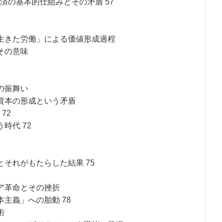
済の基本的仕組みとその矛盾 57
生きた労働」による価値形成過程
その意味
の振舞い
資本の形成という矛盾
72
時代 72
それがもたらした結果 75
ア革命とその挫折
主義」への胎動 78
術