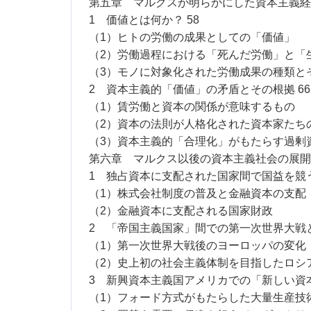
第五章 マルクスが明らかにした資本主義経
1 価値とは何か？ 58
（1）ヒトの労働の成果としての「価値」
（2）労働過程における「死んだ労働」と「
（3）モノに対象化された労働成果の種類と
2 資本主義的「価値」の矛盾とその根拠 66
（1）賃労働と資本の関係が意味するもの
（2）資本の法則が人格化された資本家たち
（3）資本主義的「合理化」がもたらす過剰
第六章 マルクス以後の資本主義社会の展開 
1 独占資本に支配された国家間で国益を競う
（1）株式会社制度の普及と金融資本の支配
（2）金融資本に支配される国家財政
2 「帝国主義国家」間での第一次世界大戦と
（1）第一次世界大戦後のヨーロッパの変化
（2）史上初の社会主義体制を目指したロシ
3 新興資本主義国アメリカでの「新しい資本
（1）フォード方式がもたらした大量生産技