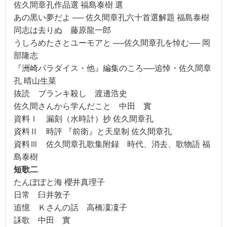
佐久間章孔作品選
福島泰樹
選
あの黒い夢だよ
──
佐久間章孔六十首選解題 福島泰樹
同志は去りぬ 藤原龍一郎
うしろめたさとユーモアと
──
佐久間章孔を悼む
──
岡
部隆志
『洲崎パラダイス・他』編集のころ
──
追悼・佐久間章
孔 晴山生菜
抜読 ブランキ殺し 渡邊浩史
佐久間さんから学んだこと 中田 實
資料
Ⅰ
漏刻（水時計）抄
佐久間章孔
資料
Ⅱ
時評
『前衛』と天皇制
佐久間章孔
資料
Ⅲ
佐久間章孔歌集附録 時代、消去、歌物語
福
島泰樹
短歌二
たんぽぽと海 櫻井真理子
日常 臼井敦子
追憶 Ｋさんの話 高橋凜凜子
誄歌 中田 實