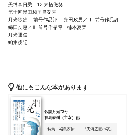
天神亭日乗
12
来栖微笑
第十回黒田和美賞発表
月光歌筵
Ⅰ
前号作品評 窪田政男／
Ⅱ
前号作品評
綿田友恵／
Ⅲ
前号作品評 楠本夏菜
月光通信
編集後記
他にもこんな本があります
歌誌月光72号
福島泰樹（主宰）他
特集 福島泰樹ーー『天河庭園の夜』