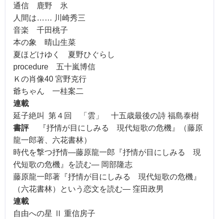
通信 鹿野 氷
人間は
……
川崎秀三
音楽 千田桃子
本の象 晴山生菜
夏ほどけゆく 夏野ひぐらし
procedure
五十嵐博信
Ｋの肖像
40
宮野克行
爺ちゃん 一桂案二
連載
延子絶叫
第４回 「雲」 十五歳最後の詩 福島泰樹
書評
『抒情が目にしみる 現代短歌の危機』（藤原
龍一郎著、六花書林）
時代を撃つ抒情
―
藤原
龍一
郎『抒情が目に
しみる
現
代短歌の危機』を読む
―
岡部隆志
藤原龍一郎著『抒情が目にしみる 現代短歌の危機』
（六花書林）という恋文を読む
―
窪田政男
連載
自由への星
Ⅱ
重信房子