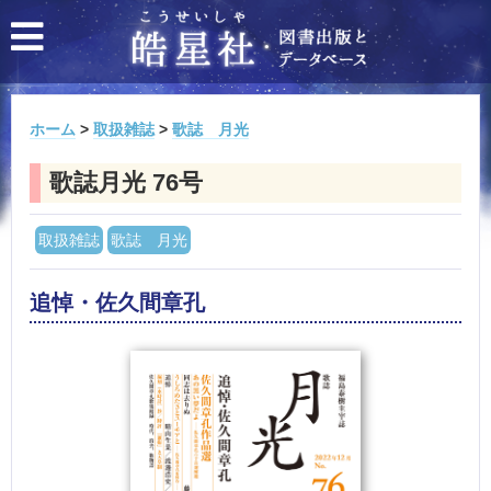
ホーム
>
取扱雑誌
>
歌誌 月光
歌誌月光 76号
取扱雑誌
歌誌 月光
追悼・佐久間章孔