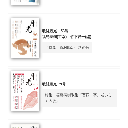
歌誌月光 56号
福島泰樹(主宰) 竹下洋一(編)
〔特集〕賀村順治 狼の歌
歌誌月光 79号
特集・福島泰樹歌集『百四十字、老いら
くの歌』