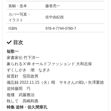
装幀・造本
藤巻亮一
カバー写真・
佐中由紀枝
イラスト
ISBN
978-4-7744-0780-7
目次
短歌一
家書家伝 竹下洋一
象られる
ⅩⅧ
オールドファッションド 大和志保
ずくしがき 潮 なぎさ
留置針 窪田政男
備忘録
2022.11.15
（火）晴 サキさんの戦い 矢澤重徳
追悼藤岡 巧
襤褸 武藤雅治
執して 髙嶋和惠
特集
追悼・佐久間章孔