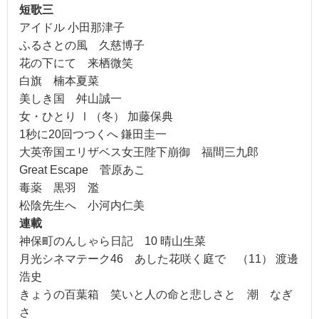
短歌三
アイドル 小田那津子
ふるさとの風 久慈博子
花の下にて 来栖微笑
白旗 楠本夏菜
美しき国 舛山誠一
女・ひとり
Ⅰ
（冬） 加藤保典
1
秒に
20
回つつくへ 鎌田圭一
大英帝国エリザベス女王陛下崩御 福間三九郎
Great Escape
菅原あこ
毒薬 黒羽 濫
松陰先生へ 小河内仁美
連載
神保町のんしゃら日記
10
晴山生菜
月光シネマテーク
46
あした花咲く庭で
（
11
）
渡邊
浩史
きょうの百葉箱 笑いと人の命と悲しさと 潮 なぎ
さ