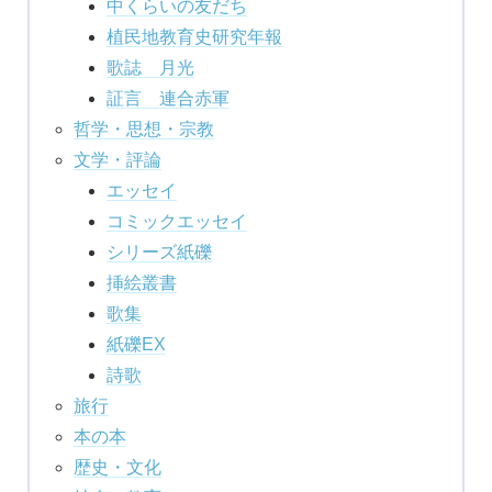
中くらいの友だち
植民地教育史研究年報
歌誌 月光
証言 連合赤軍
哲学・思想・宗教
文学・評論
エッセイ
コミックエッセイ
シリーズ紙礫
挿絵叢書
歌集
紙礫EX
詩歌
旅行
本の本
歴史・文化