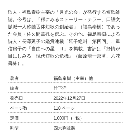
歌人・福島泰樹主宰の「月光の会」が発行する短歌雑
誌。今号は、「稀にみるストーリー・テラー、口語文
脈派一人称饒舌体短歌の創始者」（福島泰樹）であっ
た会員・佐久間章孔を偲ぶ。その他、福島泰樹による
詩人・長澤延子の鑑賞連載「延子絶叫 第四回」、重
信房子の「自由への星 Ⅱ」を掲載。書評は『抒情が
目にしみる 現代短歌の危機』（藤原龍一郎著、六花
書林）。
著者
福島泰樹（主宰）他
編者
竹下洋一
発売日
2022年12月27日
ページ数
118 ページ
定価
1,000円（+税）
判型
四六判並製