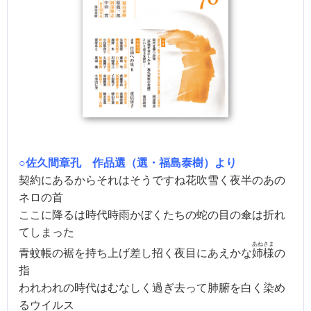
○佐久間章孔 作品選（選・福島泰樹）より
契約にあるからそれはそうですね花吹雪く夜半のあの
ネロの首
ここに降るは時代時雨かぼくたちの蛇の目の傘は折れ
てしまった
あねさま
青蚊帳の裾を持ち上げ差し招く夜目にあえかな
姉様
の
指
われわれの時代はむなしく過ぎ去って肺腑を白く染め
るウイルス