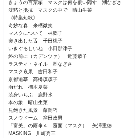
きょうの百葉箱 マスクは何を覆い隠す 潮なぎさ
沈黙と抵抗 マスクの中で 晴山生菜
《特集短歌》
奇妙な春 来栖微笑
マスクについて 林郷子
突き出した舌 千田桃子
いきぐるしいね 小田那津子
終の前に（カデンツァ） 近藤恭子
ラスティ・ネイル 潮なぎさ
マスク哀果 吉田和子
京都追慕 高橋凜凜子
雨だれ 楠本夏菜
装身いちぶ 鹿野氷
本の象 晴山生菜
見飽きた風景 藤岡巧
スノウドーム 窪田政男
「富美」の雨傘４ 覆面（マスク） 矢澤重徳
MASKING 川崎秀三