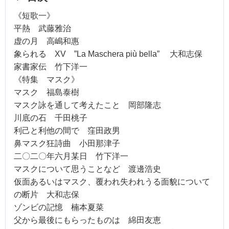
《短歌一》
平熱 武藤雅治
虚の月 高嶋和惠
象られる XV ”La Maschera più bella” 大和志保
家書家伝 竹下洋一
《特集 マスク》
マスク 福島泰樹
マスク詠を通して考えたこと 岡部隆志
川底の石 千田桃子
利己と利他の間で 窪田政男
鼻マスク狂詩曲 小田那津子
二〇二〇年六月某日 竹下洋一
マスクについて思うことなど 渡邊浩史
仮面あるいはマスク、覆われ失われうる面貌について
の断片 大和志保
ゾンビの記憶 楠本夏菜
父から最後にもらったものは 綿田友恵