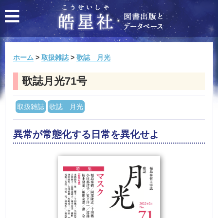
ホーム
>
取扱雑誌
>
歌誌 月光
歌誌月光71号
取扱雑誌
歌誌 月光
異常が常態化する日常を異化せよ