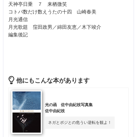
天神亭日乗 ７ 来栖微笑
コトバ数だけ数えうたの十四 山崎春美
月光通信
月光歌筵 窪田政男／綿田友恵／木下竣介
編集後記
他にもこんな本があります
光の函 佐中由紀枝写真集
佐中由紀枝
ネガとポジとの危うい逆転を観よ！