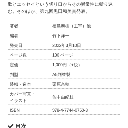
歌とエッセイという切り口からその異常性に斬り込
む。そのほか、第九回黒田和美賞発表。
著者
福島泰樹（主宰）他
編者
竹下洋一
発売日
2022年3月10日
ページ数
136 ページ
定価
1,000円（+税）
判型
A5判並製
装幀・造本
栗原奈穂
カバー写真・
佐中由紀枝
イラスト
ISBN
978-4-7744-0759-3
目次