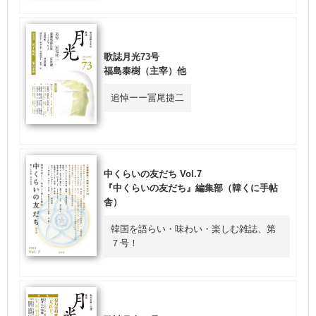
歌誌月光73号
福島泰樹（主宰）他
追悼ーー冨尾捷二
中くらいの友だち Vol.7
『中くらいの友だち』編集部（韓くに手帖
舎）
韓国を語らい・味わい・楽しむ雑誌、第
７号！