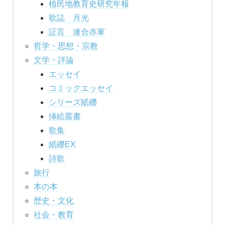
植民地教育史研究年報
歌誌 月光
証言 連合赤軍
哲学・思想・宗教
文学・評論
エッセイ
コミックエッセイ
シリーズ紙礫
挿絵叢書
歌集
紙礫EX
詩歌
旅行
本の本
歴史・文化
社会・教育