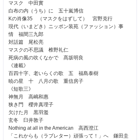
マスク 中田實
白布の内（うち）に 五十嵐博信
Kの肖像35 （マスクをはずして） 宮野克行
現代（いまどき）ニッポン装苑（ファッション）事
情 福間三九郎
対話篇 尾松亮
マスクの不思議 椎野礼仁
死病の風の吹くなかで 髙坂明良
《連載》
百四十字、老いらくの歌 五 福島泰樹
暁の星 十 八月の歌 重信房子
《短歌三》
神無月 高嶋和惠
狭き門 櫻井真理子
欠けた月 黒羽濫
玄冬 臼井敦子
Nothing at all in the American 高西澄江
「これからも（ラブレター）頑張って！」へ 鎌田圭