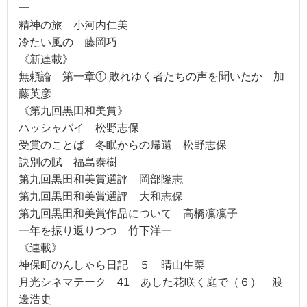
一
精神の旅 小河内仁美
冷たい風の 藤岡巧
《新連載》
無頼論 第一章① 敗れゆく者たちの声を聞いたか 加
藤英彦
《第九回黒田和美賞》
ハッシャバイ 松野志保
受賞のことば 冬眠からの帰還 松野志保
訣別の賦 福島泰樹
第九回黒田和美賞選評 岡部隆志
第九回黒田和美賞選評 大和志保
第九回黒田和美賞作品について 高橋凜凜子
一年を振り返りつつ 竹下洋一
《連載》
神保町のんしゃら日記 ５ 晴山生菜
月光シネマテーク 41 あした花咲く庭で（６） 渡
邊浩史