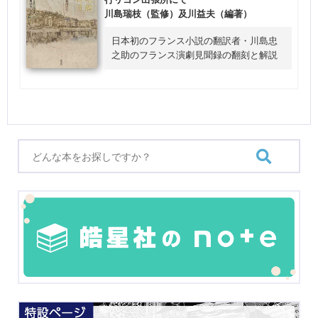
川島瑞枝（監修）及川益夫（編著）
日本初のフランス小説の翻訳者・川島忠
之助のフランス演劇見聞録の翻刻と解説