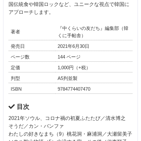
国伝統食や韓国ロックなど、ユニークな視点で韓国に
アプローチします。
『中くらいの友だち』編集部（韓
著者
くに手帖舎）
発売日
2021年6月30日
ページ数
144 ページ
定価
1,000円（+税）
判型
A5判並製
ISBN
9784774407470
目次
2021年ソウル、コロナ禍の初夏ふたたび／清水博之
そうだ／カン・バンファ
わたしの好きなまち（9）桃花洞・麻浦洞／大瀬留美子