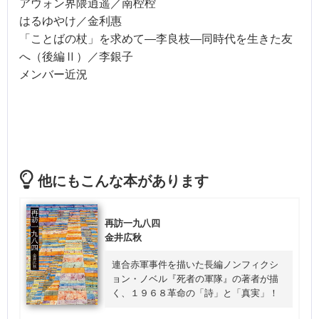
アウォン界隈逍遥／南椌椌
はるゆやけ／金利惠
「ことばの杖」を求めて―李良枝―同時代を生きた友
へ（後編Ⅱ）／李銀子
メンバー近況
他にもこんな本があります
再訪一九八四
金井広秋
連合赤軍事件を描いた長編ノンフィクシ
ョン・ノベル『死者の軍隊』の著者が描
く、１９６８革命の「詩」と「真実」！