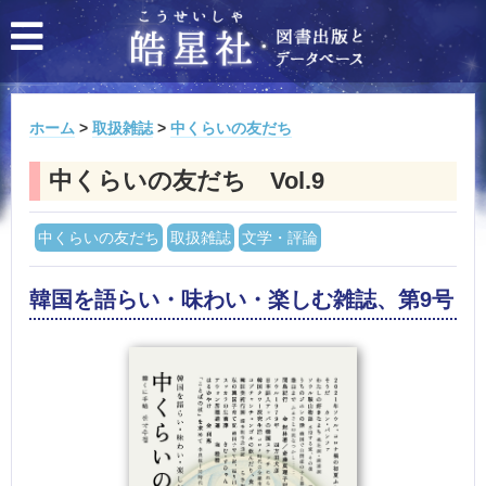
ホーム
>
取扱雑誌
>
中くらいの友だち
中くらいの友だち Vol.9
中くらいの友だち
取扱雑誌
文学・評論
韓国を語らい・味わい・楽しむ雑誌、第9号