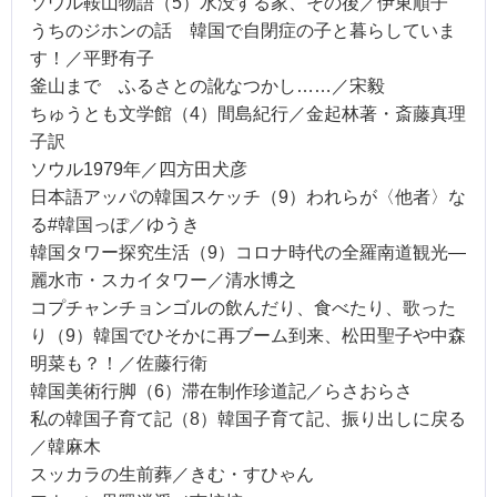
ソウル鞍山物語（5）水没する家、その後／伊東順子
うちのジホンの話 韓国で自閉症の子と暮らしていま
す！／平野有子
釜山まで ふるさとの訛なつかし……／宋毅
ちゅうとも文学館（4）間島紀行／金起林著・斎藤真理
子訳
ソウル1979年／四方田犬彦
日本語アッパの韓国スケッチ（9）われらが〈他者〉な
る#韓国っぽ／ゆうき
韓国タワー探究生活（9）コロナ時代の全羅南道観光―
麗水市・スカイタワー／清水博之
コプチャンチョンゴルの飲んだり、食べたり、歌った
り（9）韓国でひそかに再ブーム到来、松田聖子や中森
明菜も？！／佐藤行衛
韓国美術行脚（6）滞在制作珍道記／らさおらさ
私の韓国子育て記（8）韓国子育て記、振り出しに戻る
／韓麻木
スッカラの生前葬／きむ・すひゃん