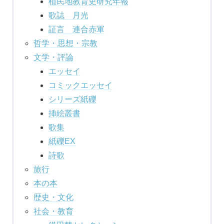
植民地教育史研究年報
歌誌 月光
証言 連合赤軍
哲学・思想・宗教
文学・評論
エッセイ
コミックエッセイ
シリーズ紙礫
挿絵叢書
歌集
紙礫EX
詩歌
旅行
本の本
歴史・文化
社会・教育