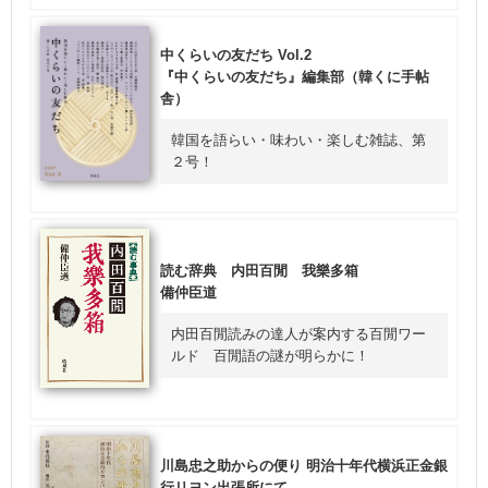
中くらいの友だち Vol.2
『中くらいの友だち』編集部（韓くに手帖
舎）
韓国を語らい・味わい・楽しむ雑誌、第
２号！
読む辞典 内田百閒 我樂多箱
備仲臣道
内田百閒読みの達人が案内する百閒ワー
ルド 百閒語の謎が明らかに！
川島忠之助からの便り 明治十年代横浜正金銀
行リヨン出張所にて