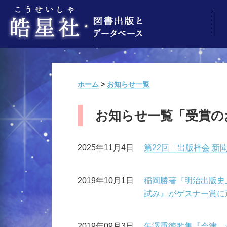
ホーム
>
お知らせ一覧
お知らせ一覧「受賞の
2025年11月4日
第22回「出版梓会 新
2019年10月1日
稲岡勝著『明治出版史
試み』がゲスナー賞に
2019年09月3日
矢澤重徳歌集『会津、