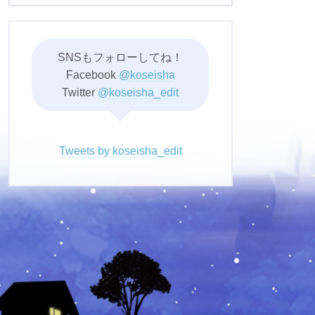
SNSもフォローしてね！
Facebook
@koseisha
Twitter
@koseisha_edit
Tweets by koseisha_edit