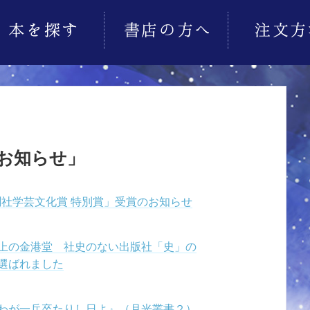
お知らせ」
聞社学芸文化賞 特別賞」受賞のお知らせ
上の金港堂 社史のない出版社「史」の
選ばれました
わが一兵卒たりし日よ』（月光叢書２）