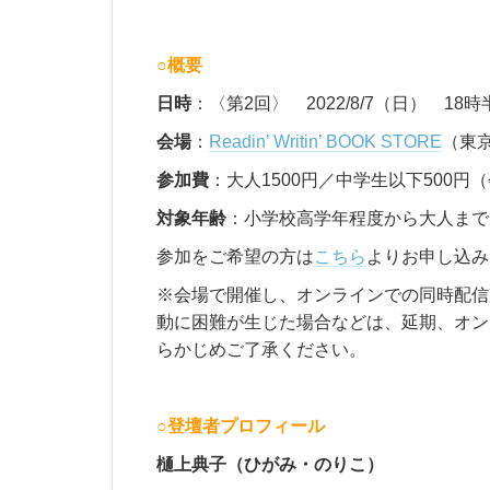
○概要
日時
：〈第2回〉 2022/8/7（日） 18
会場
：
Readin’ Writin’ BOOK STORE
（東
参加費
：大人1500円／中学生以下500
対象年齢
：小学校高学年程度から大人まで
参加をご希望の方は
こちら
よりお申し込み
※会場で開催し、オンラインでの同時配信
動に困難が生じた場合などは、延期、オン
らかじめご了承ください。
○登壇者プロフィール
樋上典子（ひがみ・のりこ）