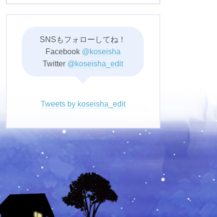
SNSもフォローしてね！
Facebook
@koseisha
Twitter
@koseisha_edit
Tweets by koseisha_edit