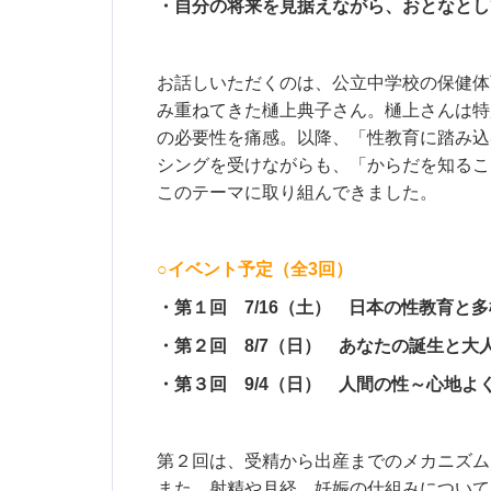
・自分の将来を見据えながら、おとなとし
お話しいただくのは、公立中学校の保健体
み重ねてきた樋上典子さん。樋上さんは特
の必要性を痛感。以降、「性教育に踏み込
シングを受けながらも、「からだを知るこ
このテーマに取り組んできました。
○イベント予定（全3回）
・第１回 7/16（土） 日本の性教育と
・第２回 8/7（日） あなたの誕生と大
・第３回 9/4（日） 人間の性～心地よ
第２回は、受精から出産までのメカニズム
また、射精や月経、妊娠の仕組みについて