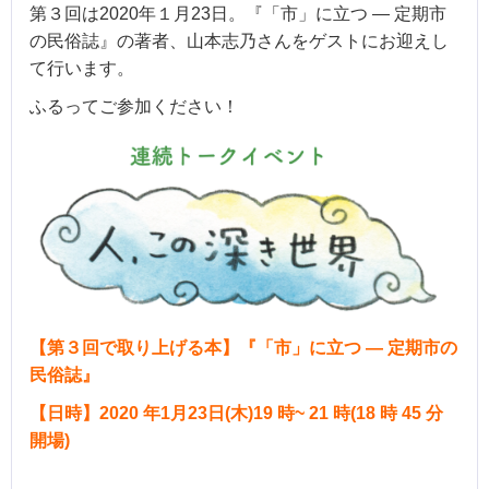
第３回は2020年１月23日。『「市」に立つ ― 定期市
の民俗誌』の著者、山本志乃さんをゲストにお迎えし
て行います。
ふるってご参加ください！
【第３回で取り上げる本】
『
「
市」に立つ ― 定期市の
民俗誌』
【日時】2020 年1月23日(木)19 時~ 21 時(18 時 45 分
開場)