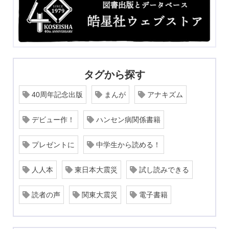
タグから探す
40周年記念出版
まんが
アナキズム
デビュー作！
ハンセン病関係書籍
プレゼントに
中学生から読める！
人人本
東日本大震災
試し読みできる
読者の声
関東大震災
電子書籍