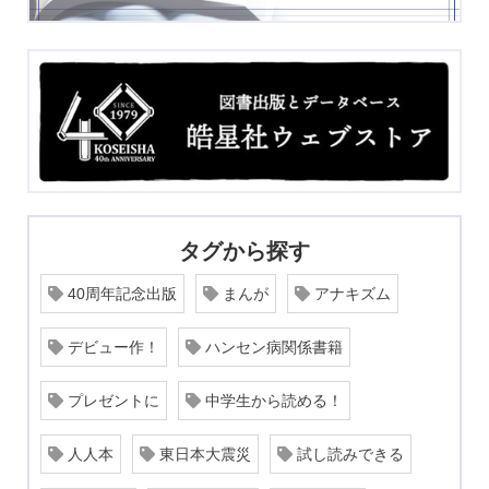
タグから探す
40周年記念出版
まんが
アナキズム
デビュー作！
ハンセン病関係書籍
プレゼントに
中学生から読める！
人人本
東日本大震災
試し読みできる