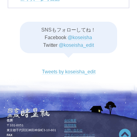
SNSもフォローしてね！
Facebook
@koseisha
Twitter
@koseisha_edit
Tweets by koseisha_edit
住所
会社概要
〒101-0051
採用情報
東京都千代田区神田神保町3-10-601
お問い合わせ
FAX
プライバシーポリシー