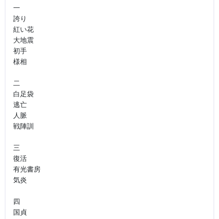
一

誇り

紅い花

大地震

初手

様相

二

白足袋

逃亡

人脈

戦陣訓

三

復活

有光書房

気炎

四

国貞
