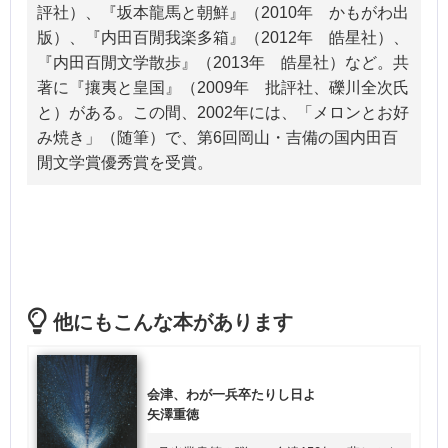
評社）、『坂本龍馬と朝鮮』（2010年 かもがわ出
版）、『内田百閒我楽多箱』（2012年 皓星社）、
『内田百閒文学散歩』（2013年 皓星社）など。共
著に『攘夷と皇国』（2009年 批評社、礫川全次氏
と）がある。この間、2002年には、「メロンとお好
み焼き」（随筆）で、第6回岡山・吉備の国内田百
閒文学賞優秀賞を受賞。
他にもこんな本があります
会津、わが一兵卒たりし日よ
矢澤重徳