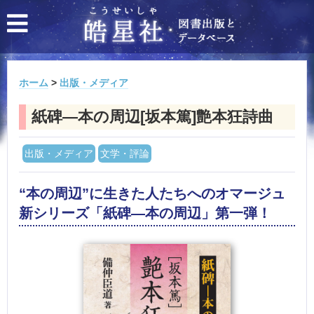
ホーム
>
出版・メディア
紙碑―本の周辺[坂本篤]艶本狂詩曲
出版・メディア
文学・評論
“本の周辺”に生きた人たちへのオマージュ
新シリーズ「紙碑―本の周辺」第一弾！