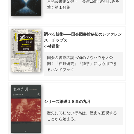
月光叢書第２弾！ 会津150年の悲しみを
繋ぐ第１歌集
調べる技術――国会図書館秘伝のレファレン
ス・チップス
小林昌樹
国会図書館の調べ物のノウハウを大公
開！「在野研究」「独学」にも応用でき
るハンドブック
シリーズ紙礫１８血の九月
歴史に恥じない行為は、歴史を直視する
ことから始まる。