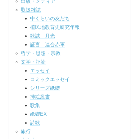
出版・メディア
取扱雑誌
中くらいの友だち
植民地教育史研究年報
歌誌 月光
証言 連合赤軍
哲学・思想・宗教
文学・評論
エッセイ
コミックエッセイ
シリーズ紙礫
挿絵叢書
歌集
紙礫EX
詩歌
旅行