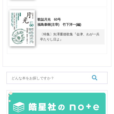
歌誌月光 60号
福島泰樹(主宰) 竹下洋一(編)
〔特集〕矢澤重徳歌集『会津、わが一兵
卒たりし日よ』