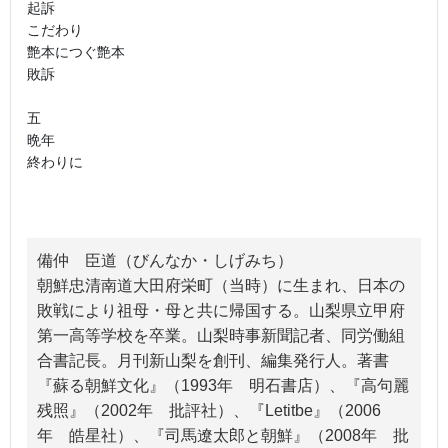
起訴

こだわり

艶本につぐ艶本

敗訴

五

晩年

終わりに
備仲 臣道（びんなか・しげみち）
朝鮮忠清南道大田府栄町（当時）に生まれ、日本の
敗戦により祖母・母と共に帰国する。山梨県立甲府
第一高等学校を卒業。山梨時事新聞記者、同労働組
合書記長。月刊新山梨を創刊、編集発行人。著書
『蘇る朝鮮文化』（1993年 明石書店）、『高句麗
残照』（2002年 批評社）、『Letitbe』（2006
年 皓星社）、『司馬遼太郎と朝鮮』（2008年 批