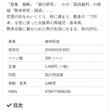
『歌集 秘帳』『責の研究』、かの「国貞裁判」の発
端『艶本研究・国貞』……
官憲の目をかいくぐり、時に捕まり、数多の「ワ印
本」を世に送った出版界の異端児・坂本篤。
艶本出版に魅せられた男の生涯にせまる、初の評伝。
著者
備仲臣道
発売日
2016年6月30日
ページ数
200 ページ
定価
1,400円（+税）
判型
四六判並製
装幀・造本
山崎登
ISBN
9784774406145
目次