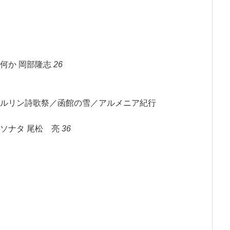
何か 岡部隆志
26
ルリン詩歌祭／函館の雪／アルメニア紀行
ソナタ 尾松 亮
36