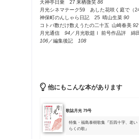
天神亭日乗 27 来栖微笑
86
月光シネマテーク59 あした花咲く庭で（2
神保町のんしゃら日記 25 晴山生菜
90
コトバ数だけ数えうたの二十五 山崎春美
92
月光通信
94
／月光歌筵Ⅰ 前号作品評 
106
／編集後記
108
他にもこんな本があります
歌誌月光 79号
特集・福島泰樹歌集『百四十字、老い
らくの歌』