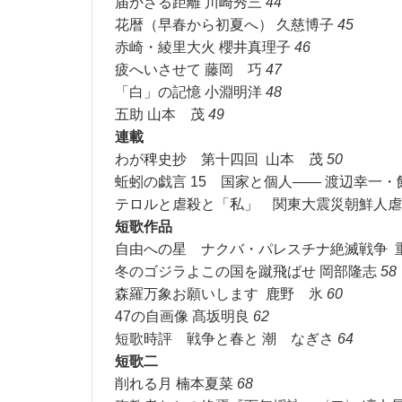
届かざる距離 川崎秀三
44
花暦（早春から初夏へ） 久慈博子
45
赤崎・綾里大火 櫻井真理子
46
疲へいさせて 藤岡 巧
47
「白」の記憶 小淵明洋
48
五助 山本 茂
49
連載
わが稗史抄 第十四回 山本 茂
50
蚯蚓の戯言 15 国家と個人—— 渡辺幸一
テロルと虐殺と「私」 関東大震災朝鮮人虐
短歌作品
自由への星 ナクバ・パレスチナ絶滅戦争 
冬のゴジラよこの国を蹴飛ばせ 岡部隆志
58
森羅万象お願いします 鹿野 氷
60
47の自画像 髙坂明良
62
短歌時評 戦争と春と 潮 なぎさ
64
短歌二
削れる月 楠本夏菜
68