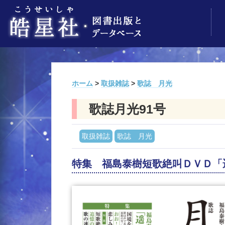
ホーム
>
取扱雑誌
>
歌誌 月光
歌誌月光91号
取扱雑誌
歌誌 月光
特集 福島泰樹短歌絶叫ＤＶＤ「