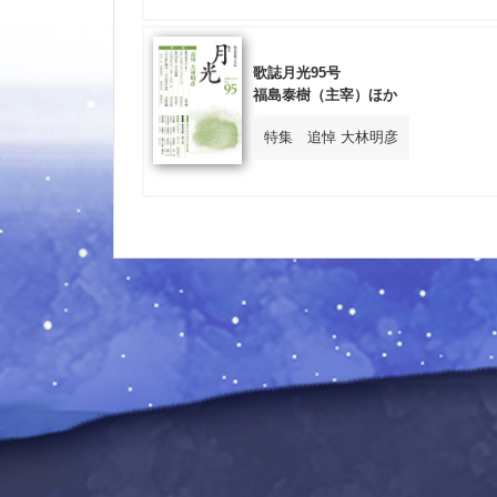
歌誌月光95号
福島泰樹（主宰）ほか
特集 追悼 大林明彦