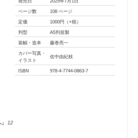
発売日
2025年7月1日
ページ数
108 ページ
定価
1000円（+税）
判型
A5判並製
装幀・造本
藤巻亮一
カバー写真・
佐中由紀枝
イラスト
ISBN
978-4-7744-0863-7
へ」
12