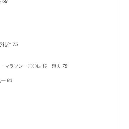
星
69
野礼仁
75
ーマラソン一〇〇㎞ 鏡 澄夫
78
圭一
80