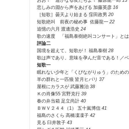
おお！ 遥かなる友たちよ！ 藤原龍一郎
13
悲しみの淵から声をあげる 加藤英彦
16
［短歌］曇天より始まる 窪田政男
20
短歌絶叫 前夜の秘め事 佐藤龍一
22
追憶の六月 渡邊浩史
24
歌の速度 「福島泰樹絶叫コンサート」とは
評論二
国境を超えて、短歌が！ 福島泰樹
28
歌は声であり、意味を孕んだ音である！／ベ
短歌一
眠れない少年と「くびながりゅう」のための
羊の群れと一匹狼 皆月ヒバリ
37
屋根にカラスが 武藤雅治
38
Ｋの肖像55 宮野克行
39
春の弁当箱 足立尚計
40
ＢＷＶ２４４（1） 五十嵐博信
41
福島のさくら 高橋凜凜子
42
見る 臼井敦子
43