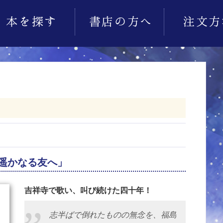
遥かなる友へ」
吉祥寺で歌い、叫び続けた四十年！
志半ばで倒れたものの無念を、福島