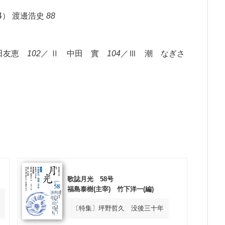
4） 渡邊浩史
88
綿田友恵
102
／ Ⅱ 中田 實
104
／Ⅲ 潮 なぎさ
歌誌月光 58号
福島泰樹(主宰) 竹下洋一(編)
〔特集〕坪野哲久 没後三十年