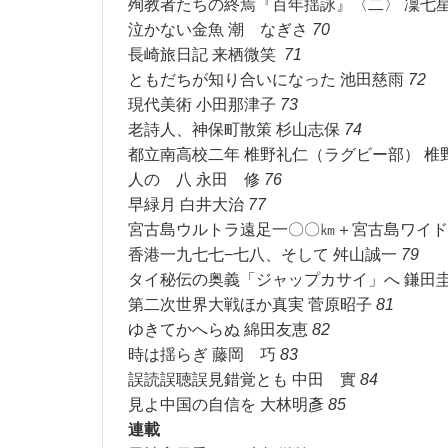
殉教者たちの終焉『百年揺詠』〈二〉 凜七
泣かない金魚 潮 なぎさ
70
長崎旅日記 来栖微笑
71
ともだちが知り合いになった 池田慈雨
72
現代美術 小田那津子
73
老詩人、神保町散策 杉山志保
74
都立南高校二年 椎野礼仁（ラグビー部） 椎
人の 八 永田 修
76
早緑月 白井大治
77
宮古島ウルトラ遠足一〇〇㎞＋宮古島ワイド
香港一九七七−七八、そして 舛山誠一
79
タイ秘伝の奥義「ジャップカサイ」へ 鎌田
第二次世界大戦ほか真実 菅原昭子
81
ゆきてかへらぬ 綿田友恵
82
時は揺らぎ 藤岡 巧
83
誤読誤聴誤見錯覚とも 中田 實
84
見よ中国の自信を 大林明彥
85
連載