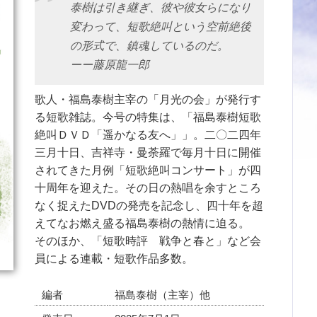
泰樹は引き継ぎ、彼や彼女らになり
変わって、短歌絶叫という空前絶後
の形式で、鎮魂しているのだ。
ーー藤原龍一郎
歌人・福島泰樹主宰の「月光の会」が発行す
る短歌雑誌。今号の特集は、「福島泰樹短歌
絶叫ＤＶＤ「遥かなる友へ」」。二〇二四年
三月十日、吉祥寺・曼荼羅で毎月十日に開催
されてきた月例「短歌絶叫コンサート」が四
十周年を迎えた。その日の熱唱を余すところ
なく捉えたDVDの発売を記念し、四十年を超
えてなお燃え盛る福島泰樹の熱情に迫る。
そのほか、「短歌時評 戦争と春と」など会
員による連載・短歌作品多数。
編者
福島泰樹（主宰）他