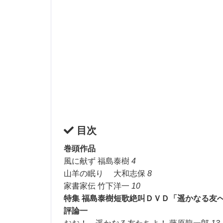
目次
巻頭作品
風に献ず 福島泰樹
4
山羊の眠り 大和志保
8
家書家伝 竹下洋一
10
特集
福島泰樹短歌絶叫ＤＶＤ「遥かなる友
評論一