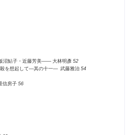
・飯沼鮎子・近藤芳美—— 大林明彥
52
殺を想起して—其の十一— 武藤雅治
54
重信房子
56