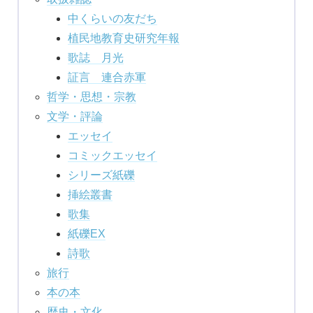
中くらいの友だち
植民地教育史研究年報
歌誌 月光
証言 連合赤軍
哲学・思想・宗教
文学・評論
エッセイ
コミックエッセイ
シリーズ紙礫
挿絵叢書
歌集
紙礫EX
詩歌
旅行
本の本
歴史・文化