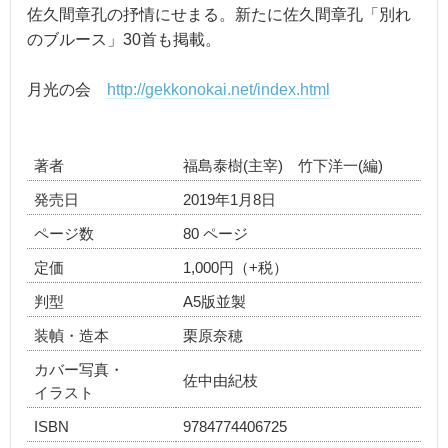
佐久間章孔の抒情にせまる。新たに佐久間章孔「別れ
のブルース」30首も掲載。
月光の会
http://gekkonokai.net/index.html
著者
福島泰樹(主宰) 竹下洋一(編)
発売日
2019年1月8日
ページ数
80 ページ
定価
1,000円（+税）
判型
A5版並製
装幀・造本
栗原奈穂
カバー写真・
佐中由紀枝
イラスト
ISBN
9784774406725