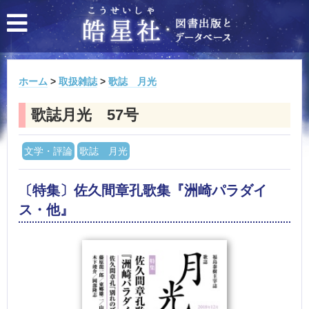
ホーム
>
取扱雑誌
>
歌誌 月光
歌誌月光 57号
文学・評論
歌誌 月光
〔特集〕佐久間章孔歌集『洲崎パラダイ
ス・他』