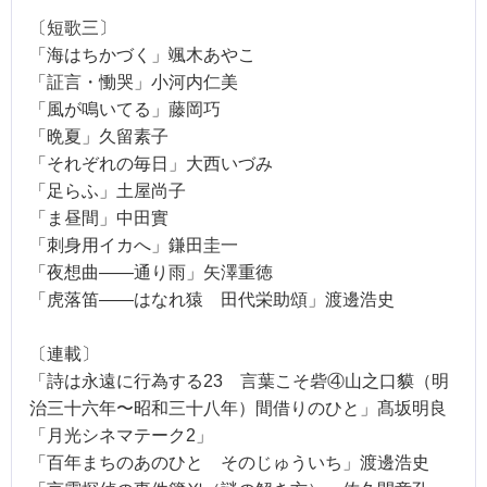
〔短歌三〕
「海はちかづく」颯木あやこ
「証言・慟哭」小河内仁美
「風が鳴いてる」藤岡巧
「晩夏」久留素子
「それぞれの毎日」大西いづみ
「足らふ」土屋尚子
「ま昼間」中田實
「刺身用イカへ」鎌田圭一
「夜想曲――通り雨」矢澤重徳
「虎落笛――はなれ猿 田代栄助頌」渡邊浩史
〔連載〕
「詩は永遠に行為する23 言葉こそ砦④山之口貘（明
治三十六年〜昭和三十八年）間借りのひと」髙坂明良
「月光シネマテーク2」
「百年まちのあのひと そのじゅういち」渡邊浩史