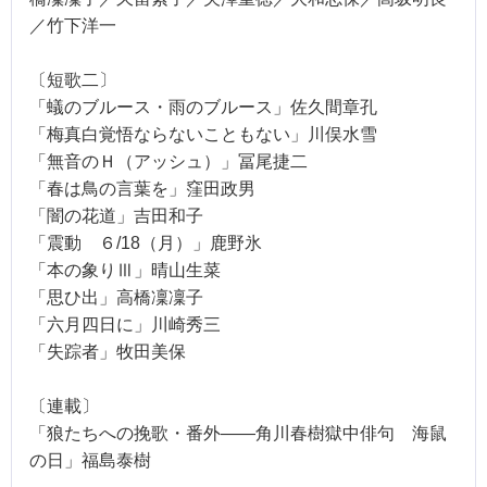
／竹下洋一
〔短歌二〕
「蟻のブルース・雨のブルース」佐久間章孔
「梅真白覚悟ならないこともない」川俣水雪
「無音のＨ（アッシュ）」冨尾捷二
「春は鳥の言葉を」窪田政男
「闇の花道」吉田和子
「震動 ６/18（月）」鹿野氷
「本の象りⅢ」晴山生菜
「思ひ出」高橋凜凜子
「六月四日に」川崎秀三
「失踪者」牧田美保
〔連載〕
「狼たちへの挽歌・番外――角川春樹獄中俳句 海鼠
の日」福島泰樹