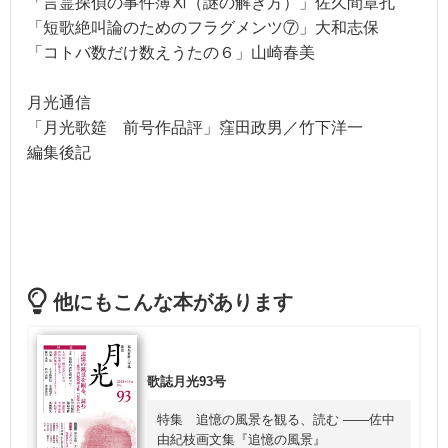
「言霊探偵の事件簿Ⅺ（謎の解き方）」佐久間章孔
「短歌絶叫論のためのフラグメンツ⑦」大和志保
「コトバ数だけ数えうたの６」山崎春美
月光通信
「月光歌筵 前号作品評」窪田政男／竹下洋一
編集後記
他にもこんな本があります
歌誌月光93号
特集 追憶の風景を観る、読む ――佐中
由紀枝画文集『追憶の風景』