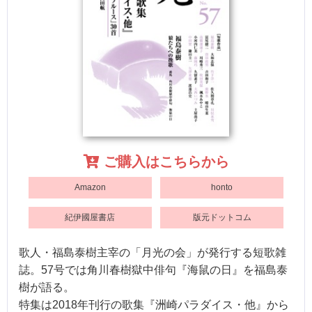
ご購入はこちらから
Amazon
honto
紀伊國屋書店
版元ドットコム
歌人・福島泰樹主宰の「月光の会」が発行する短歌雑
誌。57号では角川春樹獄中俳句『海鼠の日』を福島泰
樹が語る。
特集は2018年刊行の歌集『洲崎パラダイス・他』から