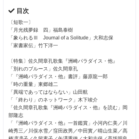
目次
〔短歌一〕
「月光残夢録 四」福島泰樹
「象られるⅢ Journal of a Solitude」大和志保
「家書家伝」竹下洋一
〔特集〕佐久間章孔歌集『洲崎パラダイス・他』
「別れのブルース」佐久間章孔
「『洲崎パラダイス・他』書評」藤原龍一郎
「時の重量」東郷雄二
「異端であってはならない」山田航
「「終わり」のネットワーク」木下竣介
「佐久間章孔歌集『洲崎パラダイス・他』を読む」岡
部隆志
「『洲崎パラダイス・他』一首鑑賞」小河内仁美／川
崎秀三／川俣水雪／窪田政男／中田實／晴山生菜／髙
橋凜凜子／久留素子／矢澤重徳／大和志保／髙坂明良