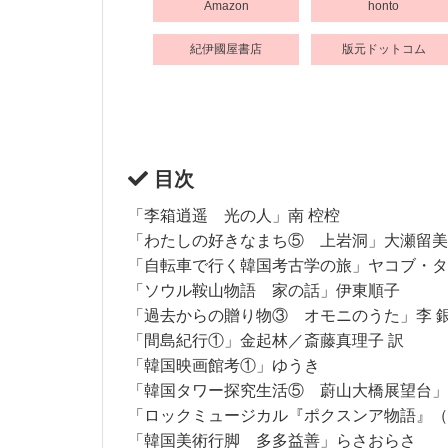
Amazon
honto
紀伊國屋書店
版元ドットコム
目次
「李箱逍遥 光の人」南 椌椌
「わたしの好きなまち⑤ 上岩洞」大瀬留美
「自転車で行く韓国考古学の旅」ヤコブ・タ
「ソウル鞍山物語 家の話」伊東順子
「過去からの贈り物③ オモニのうた」李 
「間島紀行①」金起林／斎藤真理子 訳
「韓国映画館考①」ゆうき
「韓国タワー探究生活⑤ 蔚山大橋展望台」
「ロックミュージカル『ポクスンア物語』（
「韓国美術行脚 多多益善」らさおらさ