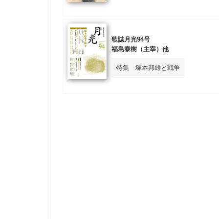
歌誌月光94号
福島泰樹（主宰）他
特集 塚本邦雄と戦争