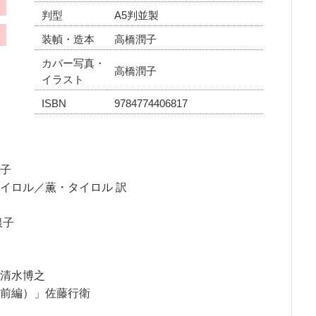
判型
A5判並製
装幀・造本
高橋潤子
カバー写真・
高橋潤子
イラスト
ISBN
9784774406817
子
イロル／薫・タイロル 訳
銀子
清水博之
前編）」佐藤行衛