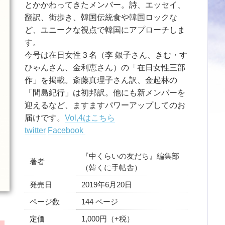
とかかわってきたメンバー。詩、エッセイ、
翻訳、街歩き、韓国伝統食や韓国ロックな
ど、ユニークな視点で韓国にアプローチしま
す。
今号は在日女性３名（李 銀子さん、きむ・す
ひゃんさん、金利恵さん）の「在日女性三部
作」を掲載。斎藤真理子さん訳、金起林の
「間島紀行」は初邦訳。他にも新メンバーを
迎えるなど、ますますパワーアップしてのお
届けです。
Vol,4はこちら
twitter
Facebook
『中くらいの友だち』編集部
著者
（韓くに手帖舎）
発売日
2019年6月20日
ページ数
144 ページ
定価
1,000円（+税）