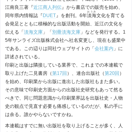
江南良三著『
近江商人列伝
』から書店での販売を始め、
おうみ
同年県内情報誌『
DUET
』を創刊。6年
淡海
文化を育てる
会発足とともに積極的な出版活動を開始、近江の文化を
伝える「
淡海文庫
」「
別冊淡海文庫
」などを発行する。1
5年サンライズ出版株式会社へ社名変更し、現在も盛業中
である。この辺りは同社ウェブサイトの「
会社案内
」に
詳述されている。
印刷と出版は隣接している業界で、これまでの本連載で
取り上げた二見書房（
第17回
）、連合出版社（
第20回
）
を始め、印刷業から出版に進出した出版社もまた多い。
その意味で印刷史方面からの出版社史研究もあって然る
べきで、同じ問題意識から印刷業界誌を出版社史・人物
史の観点で見直す必要も痛感しているのだが、私の手に
は余る。誰かやらないですかね。
本連載はすでに無い出版社を取り上げることが多く、人