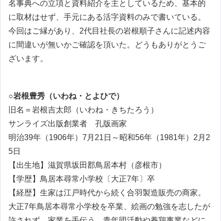
名事典への立項と資料紹介を主としているため、基本的
に取材はせず、手元にある活字資料のみで書いている。
今回はご縁があり、2代目社長の岩根順子さんに記述内容
に間違いが無いかご確認を頂いた。どうもありがとうご
ざいます。
○岩根豊秀（いわね・とよひで）
旧名＝岩根吉太郎（いわね・きちたろう）
サンライズ出版創業者 孔版画家
明治39年（1906年）7月21日～昭和56年（1981年）2月2
5日
【出生地】滋賀県坂田郡鳥居本村（彦根市）
【学歴】鳥居本尋常小学校〔大正7年〕卒
【経歴】生家は江戸時代から続く合羽製造販売の商家。
大正7年鳥居本尋常小学校を卒業、絵画の勉強を志したが
許されず、家業を手伝う。青年団活動や養鶏事業などに