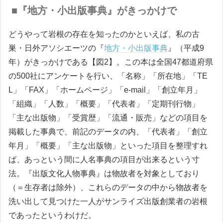
■『地方・小出版事典』がきっかけで
どうやって岩根の存在を知ったのかといえば、私の古
巣・日外アソシエーツの『
地方・小出版事典
』（平成9
年）がきっかけである【図2】。この本は全国47都道府県
の500社にアンケートを行い、「名称」「所在地」「TE
L」「FAX」「ホームページ」「e-mail」「創立年月」
「組織」「人数」「概要」「代表者」「定期刊行物」
「主な出版物」「受賞歴」「流通・販売」などの項目を
掲載した事典で、前記のデータの内、「代表者」「創立
年月」「概要」「主な出版物」といった項目を整理すれ
ば、あっという間に人名事典の項目が出来るという寸
法。『出版文化人物事典』は物故者を対象としており
（＝生存者は除外）、これらのデータの中から物故者を
洗い出して見つけた一人がサンライズ出版創業者の岩根
であったというわけだ。