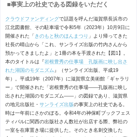
■事実上の社史である図録をいただく
クラウドファンディング
で話題を呼んだ滋賀県長浜市の
江北図書館、その駐車場で令和5年（2023年）10月9日に
開催された「
きのもと秋のほんまつり
」より帰ってきた
社長の晴山から「これ、サンライズ出版の竹内さんから
預かってきましたよ」と1冊の本を手渡された【図1】。
本のタイトルは『
岩根豊秀の仕事場 孔版画に映し出さ
れた湖国のモダニズム
』（サンライズ出版、平成19
年）。平成19年（2007年）に滋賀県立美術館「ギャラリ
ー」で開催された「岩根豊秀の仕事場――孔版画に映し
出された湖国のモダニズム――」の図録であり、滋賀県
の地元出版社・
サンライズ出版
の事実上の社史である。
時は一年前にさかのぼる。令和4年の神保町ブックフェス
ティバルに関西の出版社さん数社が出店する際、弊社の
一室を在庫置き場に提供した。そのとき名刺交換した