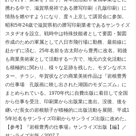
携わる中で、滋賀県発祥である謄写印刷（孔版印刷）に
情熱を燃やすようになり、度々上京して講習会に参加。
昭和5年24歳で滋賀県初の謄写印刷業者であるサンライズ
スタヂオを設立。戦時中は特殊技能者として要図・製図
作成のための軍属として八日市飛行場に勤務、最前線に
赴かずに済む。25年名前を吉太郎から豊秀に改名。戦後
も商業美術家として活動する一方で、地元の文化活動に
も積極的に関わり、様々な足跡を残した。モダンなポス
ター、チラシ、年賀状などの商業美術作品は『岩根豊秀
の仕事場 孔版画に映し出された湖国のモダニズム』に
まとめられている。1970年代に自費出版に着目して全国
から仕事を受注、印刷業から出版業に進出。没後、後を
継いだ長女の岩根順子が積極的に出版活動を展開、平成1
5年社名をサンライズ印刷からサンライズ出版に改めた。
【参考】『岩根豊秀の仕事場』サンライズ出版【編】／
サンライズ出版／2007.7