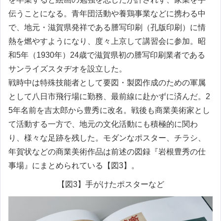
伝うことになる。青年団活動や養鶏事業などに携わる中
で、地元・滋賀県発祥である謄写印刷（孔版印刷）に情
熱を燃やすようになり、度々上京して講習会に参加。昭
和5年（1930年）24歳で滋賀県初の謄写印刷業者である
サンライズスタヂオを設立した。
戦時中は特殊技能者として要図・製図作成のための軍属
として八日市飛行場に勤務、最前線に赴かずに済んだ。2
5年名前を吉太郎から豊秀に改名。戦後も商業美術家とし
て活動する一方で、地元の文化活動にも積極的に関わ
り、様々な足跡を残した。モダンなポスター、チラシ、
年賀状などの商業美術作品は前述の図録『岩根豊秀の仕
事場』にまとめられている【図3】。
【図3】手がけたポスターなど