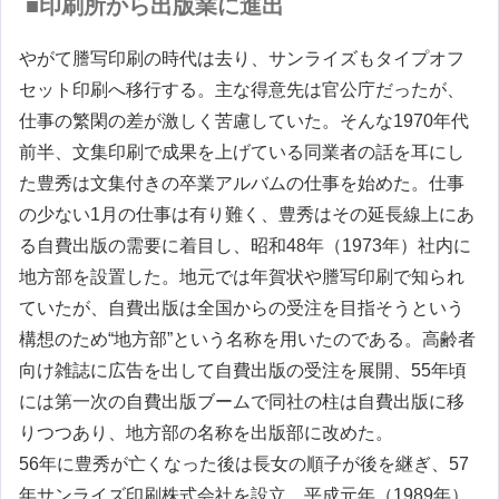
■印刷所から出版業に進出
やがて謄写印刷の時代は去り、サンライズもタイプオフ
セット印刷へ移行する。主な得意先は官公庁だったが、
仕事の繁閑の差が激しく苦慮していた。そんな1970年代
前半、文集印刷で成果を上げている同業者の話を耳にし
た豊秀は文集付きの卒業アルバムの仕事を始めた。仕事
の少ない1月の仕事は有り難く、豊秀はその延長線上にあ
る自費出版の需要に着目し、昭和48年（1973年）社内に
地方部を設置した。地元では年賀状や謄写印刷で知られ
ていたが、自費出版は全国からの受注を目指そうという
構想のため“地方部”という名称を用いたのである。高齢者
向け雑誌に広告を出して自費出版の受注を展開、55年頃
には第一次の自費出版ブームで同社の柱は自費出版に移
りつつあり、地方部の名称を出版部に改めた。
56年に豊秀が亡くなった後は長女の順子が後を継ぎ、57
年サンライズ印刷株式会社を設立。平成元年（1989年）