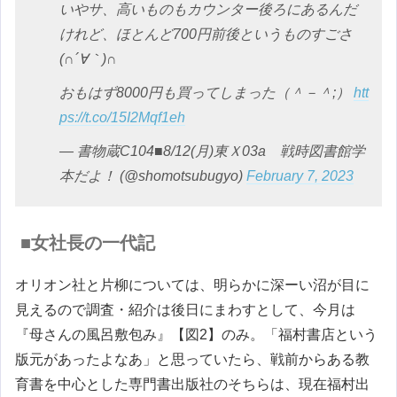
いやサ、高いものもカウンター後ろにあるんだ
けれど、ほとんど700円前後というものすごさ
(∩´∀｀)∩
おもはず8000円も買ってしまった（＾－＾;）
htt
ps://t.co/15I2Mqf1eh
— 書物蔵C104■8/12(月)東Ｘ03a 戦時図書館学
本だよ！ (@shomotsubugyo)
February 7, 2023
■女社長の一代記
オリオン社と片柳については、明らかに深ーい沼が目に
見えるので調査・紹介は後日にまわすとして、今月は
『母さんの風呂敷包み』【図2】のみ。「福村書店という
版元があったよなあ」と思っていたら、戦前からある教
育書を中心とした専門書出版社のそちらは、現在福村出