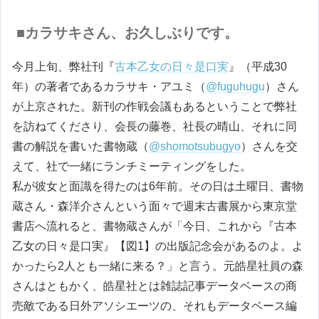
■カラサキさん、お久しぶりです。
今月上旬、弊社刊『
古本乙女の日々是口実
』（平成30
年）の著者であるカラサキ・アユミ（
@fuguhugu
）さん
が上京された。新刊の作戦会議もあるということで弊社
を訪ねてくださり、会長の藤巻、社長の晴山、それに同
書の解説を書いた書物蔵（
@shomotsubugyo
）さんを交
えて、社で一緒にランチミーティングをした。
私が彼女と面識を得たのは6年前。その日は土曜日、書物
蔵さん・森洋介さんという面々で週末古書展から東京堂
書店へ流れると、書物蔵さんが「今日、これから『古本
乙女の日々是口実』【図1】の出版記念会があるのよ。よ
かったら2人とも一緒に来る？」と言う。元皓星社員の森
さんはともかく、皓星社とは雑誌記事データベースの商
売敵である日外アソシエーツの、それもデータベース編