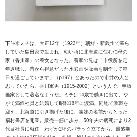
下斗米ミチは、大正12年（1923年）朝鮮・新義州で暮ら
していた島田家で生まれ、幼い頃に北海道に住む伯母の
家（香川家）の養女となった。養家の兄は「市役所を定
年退職し、昔から得意だった水彩画や版画を制作して毎
日を過ごしています」（p197）とあったので市井の人と
思っていたら、香川軍男（1915-2002）という人で、芋版
画家として著名なようだ。ミチは14歳で働きに出て、や
がて満鉄社員と結婚して昭和18年に渡満。同地で敗戦を
迎え、北海道に引き揚げた後に、義妹の名前からとった
福村書店を開業。販売一筋に歩み、50年夫の病死により2
代目社長に就任。わずか2坪のバラック立てから、最盛期