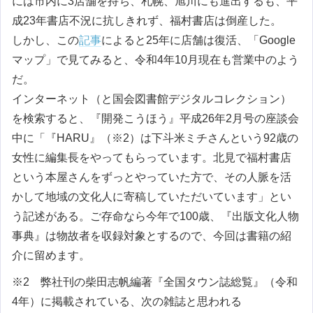
には市内に3店舗を持ち、札幌、旭川にも進出するも、平
成23年書店不況に抗しきれず、福村書店は倒産した。
しかし、この
記事
によると25年に店舗は復活、「Google
マップ」で見てみると、令和4年10月現在も営業中のよう
だ。
インターネット（と国会図書館デジタルコレクション）
を検索すると、『開発こうほう』平成26年2月号の座談会
中に「『HARU』（※2）は下斗米ミチさんという92歳の
女性に編集長をやってもらっています。北見で福村書店
という本屋さんをずっとやっていた方で、その人脈を活
かして地域の文化人に寄稿していただいています」とい
う記述がある。ご存命なら今年で100歳、『出版文化人物
事典』は物故者を収録対象とするので、今回は書籍の紹
介に留めます。
※2 弊社刊の柴田志帆編著『全国タウン誌総覧』（令和
4年）に掲載されている、次の雑誌と思われる