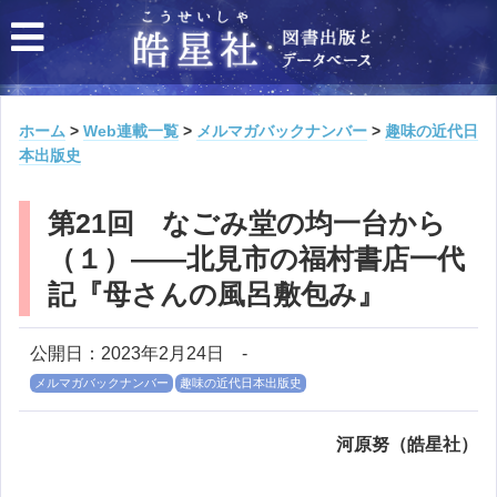
ホーム
>
Web連載一覧
>
メルマガバックナンバー
>
趣味の近代日
本出版史
第21回 なごみ堂の均一台から
（１）――北見市の福村書店一代
記『母さんの風呂敷包み』
公開日：2023年2月24日
-
メルマガバックナンバー
趣味の近代日本出版史
河原努（皓星社）