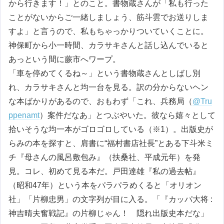
から行きます！」とのこと。書物蔵さんが「私も行った
ことがないからご一緒しましょう、筋斗雲でお送りしま
すよ」と言うので、私もちゃっかりついていくことに。
神保町から小一時間、カラサキさんと話し込んでいると
あっという間に蕨市へワープ。
「車を停めてくるね～」という書物蔵さんとしばし別
れ、カラサキさんと均一台を見る。訳の分からないヘン
な本ばかりがあるので、おもわず「これ、兵務局（
@Tru
ppenamt
）案件だなあ」とつぶやいた。彼なら嬉々として
拾いそうな均一本がゴロゴロしている（※1）。出版史が
らみの本を探すと、肩書に“福村書店社長”とある下斗米ミ
チ『母さんの風呂敷包み』（扶桑社、平成元年）を発
見。コレ、初めて見る本だ。戸田達雄『私の過去帖』
（昭和47年）という本をパラパラめくると「オリオン
社」「片柳忠男」の文字列が目に入る。「『カッパ大将 :
神吉晴夫奮戦記』の片柳じゃん！ 隠れ出版史本だな」