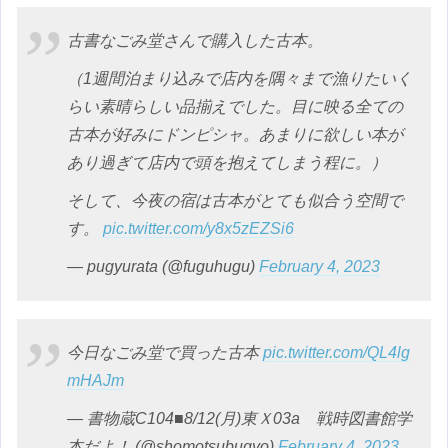
古書なごみ堂さんで購入した古本。
（1週間泊まり込みで店内を隅々まで漁りたいく
らい素晴らしい品揃えでした。目に映る全ての
古本が好みにドンピシャ。あまりに欲しい本が
あり過ぎて店内で頭を抱えてしまう程に。）
そして、今夜の宿は古本がとても似合う空間で
す。
pic.twitter.com/y8x5zEZSi6
— pugyurata (@fuguhugu)
February 4, 2023
今日なごみ堂で買った古本
pic.twitter.com/QL4lg
mHAJm
— 書物蔵C104■8/12(月)東Ｘ03a 戦時図書館学
本だよ！ (@shomotsubugyo)
February 4, 2023