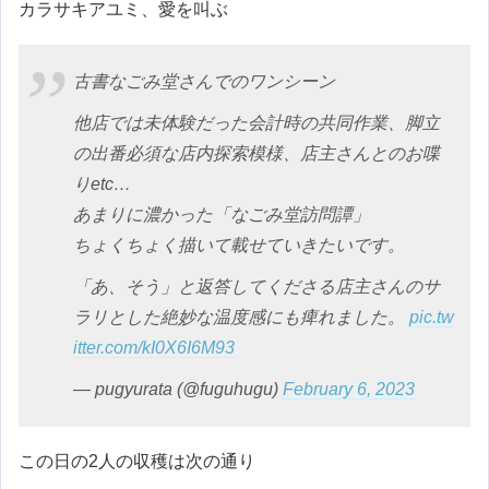
カラサキアユミ、愛を叫ぶ
古書なごみ堂さんでのワンシーン
他店では未体験だった会計時の共同作業、脚立
の出番必須な店内探索模様、店主さんとのお喋
りetc…
あまりに濃かった「なごみ堂訪問譚」
ちょくちょく描いて載せていきたいです。
「あ、そう」と返答してくださる店主さんのサ
ラリとした絶妙な温度感にも痺れました。
pic.tw
itter.com/kI0X6I6M93
— pugyurata (@fuguhugu)
February 6, 2023
この日の2人の収穫は次の通り