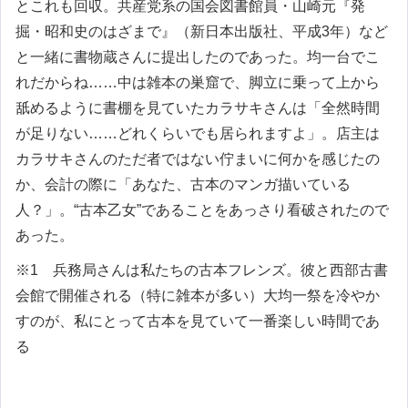
とこれも回収。共産党系の国会図書館員・山崎元『発
掘・昭和史のはざまで』（新日本出版社、平成3年）など
と一緒に書物蔵さんに提出したのであった。均一台でこ
れだからね……中は雑本の巣窟で、脚立に乗って上から
舐めるように書棚を見ていたカラサキさんは「全然時間
が足りない……どれくらいでも居られますよ」。店主は
カラサキさんのただ者ではない佇まいに何かを感じたの
か、会計の際に「あなた、古本のマンガ描いている
人？」。“古本乙女”であることをあっさり看破されたので
あった。
※1 兵務局さんは私たちの古本フレンズ。彼と西部古書
会館で開催される（特に雑本が多い）大均一祭を冷やか
すのが、私にとって古本を見ていて一番楽しい時間であ
る