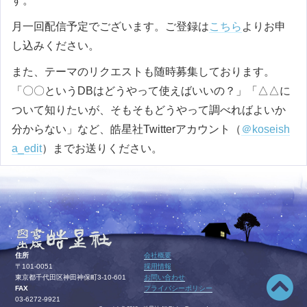
す。
月一回配信予定でございます。ご登録は
こちら
よりお申
し込みください。
また、テーマのリクエストも随時募集しております。
「〇〇というDBはどうやって使えばいいの？」「△△に
ついて知りたいが、そもそもどうやって調べればよいか
分からない」など、皓星社Twitterアカウント（
＠koseish
a_edit
）までお送りください。
住所
会社概要
〒101-0051
採用情報
東京都千代田区神田神保町3-10-601
お問い合わせ
FAX
プライバシーポリシー
03-6272-9921