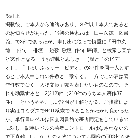
※訂正
掲載後、ご本人から連絡があり、８件以上本人であると
のお知らせがあった。当初の検索式は「田中久徳 図書
館」で8件であったが、申し出に従って慎重に「田中久
徳 -俳句 -俳壇 -短歌 -歌壇 -作句 -医師」と検索し直す
と39件となる。うち連載と思しき「［親と子のビデ
オ］」「［らいぶらりー］ビデオ」の37件を同一人とす
るとご本人申し出の件数と一致する。一方でこの表は著
作件数でなく「人物文献」数を表したいものなので、そ
れを勘案すると「2(212)件（210件のうち本人著作37
件）」というややこしい説明が正解となる。ご指摘によ
り実はヨミダスでNOT検索できることがわかり良かった
が、単行書レベルは国会図書館で著者同定をしているの
に対し、記事レベルの著者コントロールはなされないの
で正直難しい。A、Cの人物についても同様の可能性があ