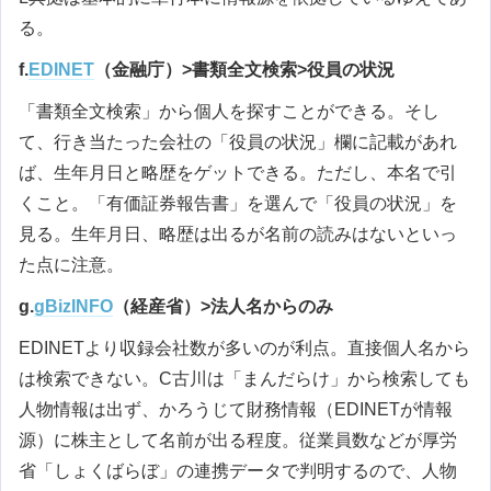
る。
f.
EDINET
（金融庁）>書類全文検索>役員の状況
「書類全文検索」から個人を探すことができる。そし
て、行き当たった会社の「役員の状況」欄に記載があれ
ば、生年月日と略歴をゲットできる。ただし、本名で引
くこと。「有価証券報告書」を選んで「役員の状況」を
見る。生年月日、略歴は出るが名前の読みはないといっ
た点に注意。
g.
gBizINFO
（経産省）>法人名からのみ
EDINETより収録会社数が多いのが利点。直接個人名から
は検索できない。C古川は「まんだらけ」から検索しても
人物情報は出ず、かろうじて財務情報（EDINETが情報
源）に株主として名前が出る程度。従業員数などが厚労
省「しょくばらぼ」の連携データで判明するので、人物