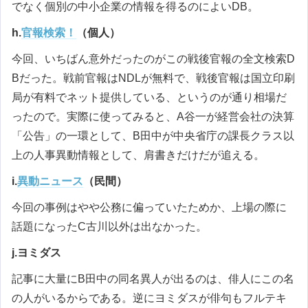
でなく個別の中小企業の情報を得るのによいDB。
h.
官報検索！
（個人）
今回、いちばん意外だったのがこの戦後官報の全文検索D
Bだった。戦前官報はNDLが無料で、戦後官報は国立印刷
局が有料でネット提供している、というのが通り相場だ
ったので。実際に使ってみると、A谷一が経営会社の決算
「公告」の一環として、B田中が中央省庁の課長クラス以
上の人事異動情報として、肩書きだけだが追える。
i.
異動ニュース
（民間）
今回の事例はやや公務に偏っていたためか、上場の際に
話題になったC古川以外は出なかった。
j.ヨミダス
記事に大量にB田中の同名異人が出るのは、俳人にこの名
の人がいるからである。逆にヨミダスが俳句もフルテキ