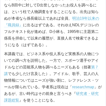
ならB田中に対してD出世しなかったお役人を調べるに
は、という柱で人物調査をすることになる。出先は知ら
ぬが本省なら係長級以上であれば全員、
明治19年以来の
『職員録』
に出るはずである。それゆえNDLデジコレの
フルテキスト化が進めば、D小林も、1995年に主題第二
係長を拝命して以来の履歴が、直接人名で検索できるよ
うになる（はずである）。
本講義では、ビジネス系や役人系など実務系の人物につ
いての調べ方を説明した。一方で、スポーツ選手やアイ
ドルなどの芸能系人物を調べるニーズもある（拙著
第７
講
でも少しだけ言及した）。アイドル、歌手、芸人の人
物情報についてはニーズが強い割に、レファレンス・ツ
ールが限られている。学者系は現在は「
researchmap
」が
あるが、古い時代はその前身と言うべき『
研究者・研究
課題総覧
』を使うことになる。