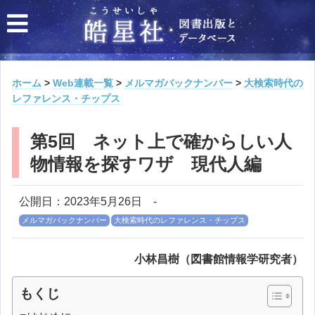
ホーム
>
Web連載一覧
>
メルマガバックナンバー
>
大検索時代の
レファレンス・チップス
第5回 ネット上で確からしい人
物情報を探すワザ 現代人編
公開日：2023年5月26日
-
メルマガバックナンバー
大検索時代のレファレンス・チップス
小林昌樹（図書館情報学研究者）
もくじ