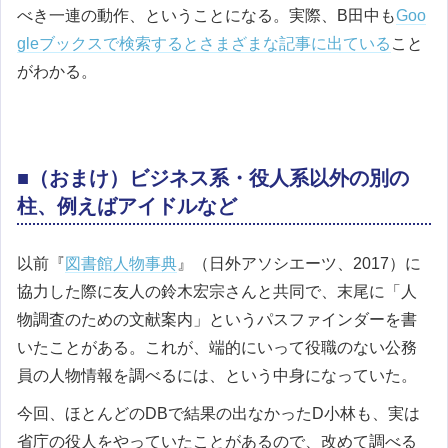
べき一連の動作、ということになる。実際、B田中も
Goo
gleブックスで検索するとさまざまな記事に出ている
こと
がわかる。
■（おまけ）ビジネス系・役人系以外の別の
柱、例えばアイドルなど
以前『
図書館人物事典
』（日外アソシエーツ、2017）に
協力した際に友人の鈴木宏宗さんと共同で、末尾に「人
物調査のための文献案内」というパスファインダーを書
いたことがある。これが、端的にいって役職のない公務
員の人物情報を調べるには、という中身になっていた。
今回、ほとんどのDBで結果の出なかったD小林も、実は
省庁の役人をやっていたことがあるので、改めて調べる