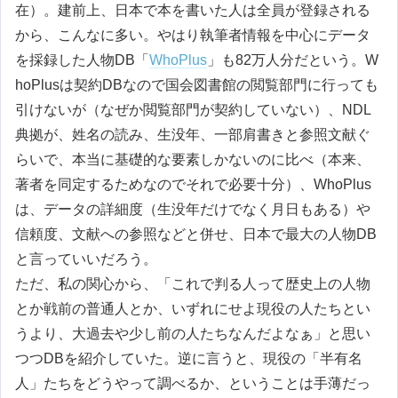
在）。建前上、日本で本を書いた人は全員が登録される
から、こんなに多い。やはり執筆者情報を中心にデータ
を採録した人物DB「
WhoPlus
」も82万人分だという。W
hoPlusは契約DBなので国会図書館の閲覧部門に行っても
引けないが（なぜか閲覧部門が契約していない）、NDL
典拠が、姓名の読み、生没年、一部肩書きと参照文献ぐ
らいで、本当に基礎的な要素しかないのに比べ（本来、
著者を同定するためなのでそれで必要十分）、WhoPlus
は、データの詳細度（生没年だけでなく月日もある）や
信頼度、文献への参照などと併せ、日本で最大の人物DB
と言っていいだろう。
ただ、私の関心から、「これで判る人って歴史上の人物
とか戦前の普通人とか、いずれにせよ現役の人たちとい
うより、大過去や少し前の人たちなんだよなぁ」と思い
つつDBを紹介していた。逆に言うと、現役の「半有名
人」たちをどうやって調べるか、ということは手薄だっ