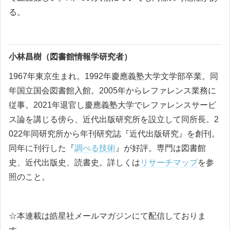
る。
小林昌樹（図書館情報学研究者）
1967年東京生まれ。1992年慶應義塾大学文学部卒業。同
年国立国会図書館入館。2005年からレファレンス業務に
従事。2021年退官し慶應義塾大学でレファレンスサービ
ス論を講じる傍ら、近代出版研究所を設立して同所長。2
022年同研究所から年刊研究誌『近代出版研究』を創刊。
同年に刊行した『
調べる技術
』が好評。専門は図書館
史、近代出版史、読書史。詳しくは
リサーチマップ
を参
照のこと。
☆本連載は皓星社メールマガジンにて配信しておりま