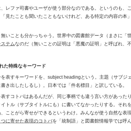
は、レファ司書やユーザが使う部分なのである。というのも、
、「見たことも聞いたこともないけれど、ある特定の内容の本
、無いことも分かっちゃう。世界中の図書館データ（まさに「
システム
なのだ（無いことの証明は「悪魔の証明」と呼ばれ、
れた特殊なキーワード
表すキーワードを、subject headingという。主題（サ
に書き出したしるし）。日本では「件名標目」と訳している。
を表すコトバはあるんだが、同じ事柄でも違う言い方があった
タイトル（サブタイトルにも）に書いてなかったりする。それ
ぬ、ことがら寄せができるというわけ。みんなが使う自然な表
１つに寄せた表現のコトバ
を「統制語」と図書館情報学では呼