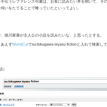
を手伝うレファレンス司書は、お客に読みたい本を聞いて、そ
お伺いをたてることで喰っていたといってよい。
で、徳川家康が主人公の小説を読みたいな、と思ったとする。
りあえず
WorldCat
でsu:tokugawa ieyasu fictionと入
語）