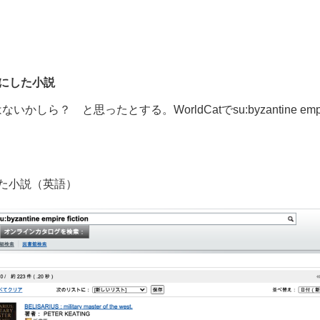
にした小説
ら？ と思ったとする。WorldCatでsu:byzantine empir
た小説（英語）