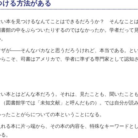
つける方法がある
ない本を見つけるなんてことはできるだろうか？ そんなこと
図書館の中をぶらついたりするのではなかったか。学者だって
い。
ワザが――そんなバカなと思うだろうけれど、本当である。と
からこそ、司書はアメリカで、学者に準ずる専門家として認知
ない本とはどんな本だろう。それは、見たことも、聞いたこと
う（図書館学では「未知文献」と呼んだもの）。では自分が読
いったことがらについての本ということになる。
れる本に片っ端から、その本の内容を、特殊なキーワードとして目録
いる。