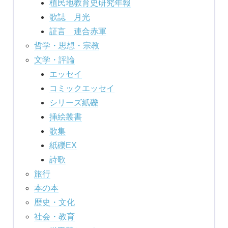
植民地教育史研究年報
歌誌 月光
証言 連合赤軍
哲学・思想・宗教
文学・評論
エッセイ
コミックエッセイ
シリーズ紙礫
挿絵叢書
歌集
紙礫EX
詩歌
旅行
本の本
歴史・文化
社会・教育