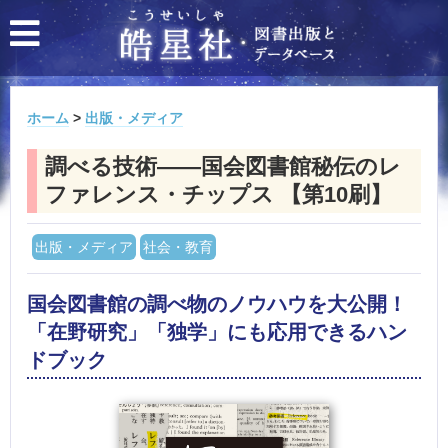
ホーム
>
出版・メディア
調べる技術――国会図書館秘伝のレ
ファレンス・チップス 【第10刷】
出版・メディア
社会・教育
国会図書館の調べ物のノウハウを大公開！
「在野研究」「独学」にも応用できるハン
ドブック