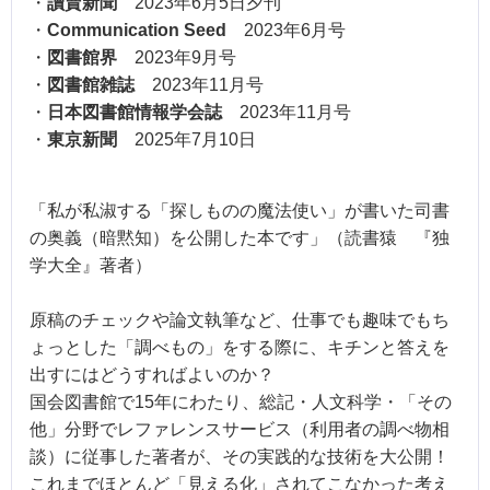
・
讀賣新聞
2023年6月5日夕刊
・
Communication Seed
2023年6月号
・
図書館界
2023年9月号
・
図書館雑誌
2023年11月号
・
日本図書館情報学会誌
2023年11月号
・
東京新聞
2025年7月10日
「私が私淑する「探しものの魔法使い」が書いた司書
の奥義（暗黙知）を公開した本です」（読書猿 『独
学大全』著者）
原稿のチェックや論文執筆など、仕事でも趣味でもち
ょっとした「調べもの」をする際に、キチンと答えを
出すにはどうすればよいのか？
国会図書館で15年にわたり、総記・人文科学・「その
他」分野でレファレンスサービス（利用者の調べ物相
談）に従事した著者が、その実践的な技術を大公開！
これまでほとんど「見える化」されてこなかった考え