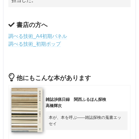
担当した。
書店の方へ
調べる技術_A4初期パネル
調べる技術_初期ポップ
他にもこんな本があります
雑誌渉猟日録 関西ふるほん探検
高橋輝次
本が、本を呼ぶ――雑誌探検の蒐書エッ
セイ