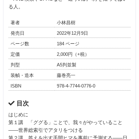
る人。
著者
小林昌樹
発売日
2022年12月9日
ページ数
184 ページ
定価
2,000円（+税）
判型
A5判並製
装幀・造本
藤巻亮一
ISBN
978-4-7744-0776-0
目次
はじめに
第１講 「ググる」ことで、我々がやっていること
――世界総索引でアタリをつける
第２講 答えを出す手間ヒマを事前に予測する――日