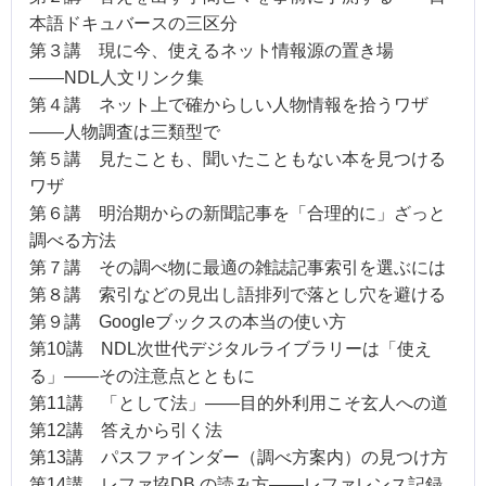
本語ドキュバースの三区分
第３講 現に今、使えるネット情報源の置き場
――NDL人文リンク集
第４講 ネット上で確からしい人物情報を拾うワザ
――人物調査は三類型で
第５講 見たことも、聞いたこともない本を見つける
ワザ
第６講 明治期からの新聞記事を「合理的に」ざっと
調べる方法
第７講 その調べ物に最適の雑誌記事索引を選ぶには
第８講 索引などの見出し語排列で落とし穴を避ける
第９講 Googleブックスの本当の使い方
第10講 NDL次世代デジタルライブラリーは「使え
る」――その注意点とともに
第11講 「として法」――目的外利用こそ玄人への道
第12講 答えから引く法
第13講 パスファインダー（調べ方案内）の見つけ方
第14講 レファ協DB の読み方――レファレンス記録