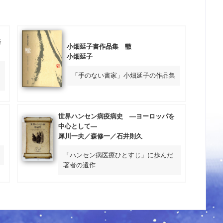
路
小畑延子書作品集 轍
小畑延子
「手のない書家」小畑延子の作品集
世界ハンセン病疫病史 ―ヨーロッパを
中心として―
犀川一夫／森修一／石井則久
「ハンセン病医療ひとすじ」に歩んだ
著者の遺作