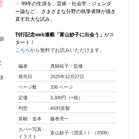
・ 99年の生涯を、芸術・社会学・ジェンダ
ー論など、 さまざまな分野の執筆者陣が描き
直す壮大な試み。
刊行記念web連載「富山妙子に出会う」
がス
原
タート！
こちら
から無料でお読みいただけます。
史
編者
真鍋祐子・監修
発売日
2025年12月27日
冴
ページ数
336 ページ
定価
3,300円（+税）
判型
A5判並製
装幀・造本
藤巻亮一
カバー写真・
富山妙子《漂流Ⅰ》（2008）
イラスト