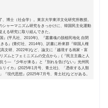
了、博士（社会学）。東京大学東洋文化研究所教授。
のシャーマニズム研究をきっかけに、韓国民主化運動
捉える研究に取り組んできた。
』(平凡社、2010年)、『叢書魂の脱植民地化 自閉
きる』(青灯社、2014年)、訳書に朴來群『韓国人権
高文研、2022年)など、論文に「越境する画家・富
リズムとフェミニズムの交点から」(『民主主義と人
りに抗う― 『少年が来る』と『別れを告げない』光州民
イカ』(2025年1月号、青土社)、「憑依する人類
『現代思想』(2025年7月号、青土社)などがある。