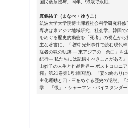
国民褒章授与。同年、99歳で永眠。
真鍋祐子（まなべ・ゆうこ）
筑波大学大学院博士課程社会科学研究科修
専攻は東アジア地域研究、社会学。韓国で
をめぐる歴史的動態を「死者」の視点から
主な著書に、『増補 光州事件で読む現代韓国
症者の魂の軌跡 ― 東アジアの「余白」を生
紀行― 私たちには記憶すべきことがある』(
山妙子の人生と作品世界― ポストコロニア
権』第21巻第1号:韓国語)、「宴の終わ
主化運動と四・三をめぐる歴史の逆説」『ユリ
学― 「恨」・シャーマン・バイスタンダー」