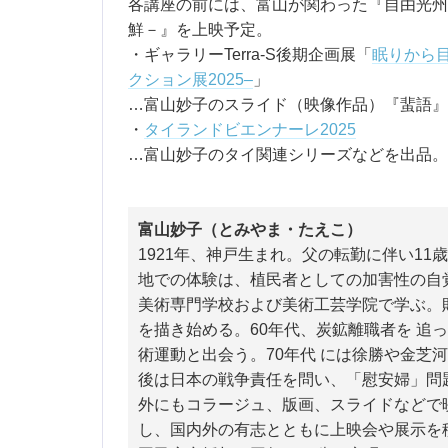
各講座の前には、富山が関わった『自由光州 －
鮮－』を上映予定。
・ギャラリーTerra-S後期企画展「
眠りから目
クション展2025–
」
…富山妙子のスライド（映像作品）『蜚語』（
・
タイランドビエンナーレ2025
…富山妙子のタイ関連シリーズなどを出品。
富山妙子（とみやま・たえこ）
1921年、神戸生まれ。父の転勤に伴い1
地での体験は、植民者としての加害性の自覚
美術専門学校および美術工芸学院で学ぶ。
を描き始める。60年代、炭鉱離職者を 追
術運動と出会う。70年代 には徐勝や金芝
後は日本の戦争責任を問い、「慰安婦」問
外にもコラージュ、版画、スライドなどで
し、国内外の有志とともに上映会や展示を積