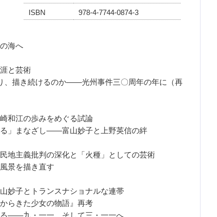
ISBN
978-4-7744-0874-3
の海へ
涯と芸術
り、描き続けるのか――光州事件三〇周年の年に（再
崎和江の歩みをめぐる試論
る」まなざし――富山妙子と上野英信の絆
民地主義批判の深化と「火種」としての芸術
風景を描き直す
山妙子とトランスナショナルな連帯
からきた少女の物語』再考
る――九・一一、そして三・一一へ