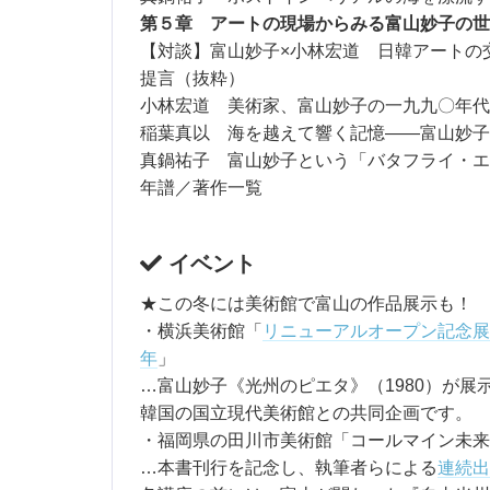
第５章 アートの現場からみる富山妙子の世
【対談】富山妙子×小林宏道 日韓アートの
提言（抜粋）
小林宏道 美術家、富山妙子の一九九〇年代
稲葉真以 海を越えて響く記憶――富山妙子
真鍋祐子 富山妙子という「バタフライ・エ
年譜／著作一覧
イベント
★この冬には美術館で富山の作品展示も！
・横浜美術館「
リニューアルオープン記念展
年
」
…富山妙子《光州のピエタ》（1980）が展
韓国の国立現代美術館との共同企画です。
・福岡県の田川市美術館「コールマイン未来構
…本書刊行を記念し、執筆者らによる
連続出