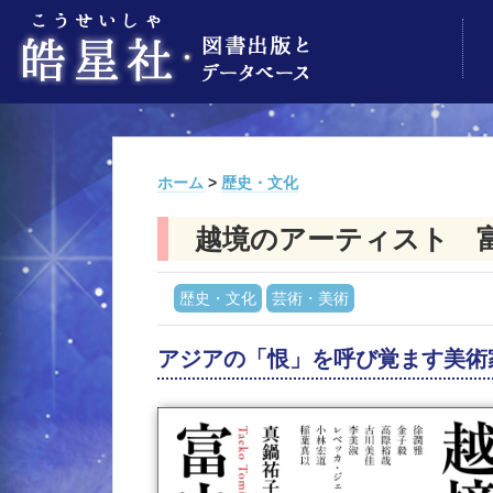
ホーム
>
歴史・文化
越境のアーティスト 
歴史・文化
芸術・美術
アジアの「恨」を呼び覚ます美術家、