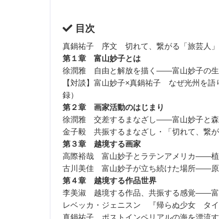
目次
真鍋祐子 序文 切れて、繋がる「旅芸人」
第１章 富山妙子とは
徐潤雅 自由と解放を描く――富山妙子の生
【対談】富山妙子×真鍋祐子 なぜ光州を語
録）
第２章 画家活動のはじまり
徐潤雅 交差するまなざし――富山妙子と森
金子毅 共振するまなざし・「切れて、繋が
第３章 越境する画家
高際裕哉 富山妙子とラテンアメリカ――植
古川美佳 富山妙子が立ち続けた場所――原
第４章 越境する作品世界
李美淑 越境する作品、共振する感覚――富
レベッカ・ジェニスン 『帰らぬ少女 タイ
真鍋祐子 ポストインペリアルの海を漂流す