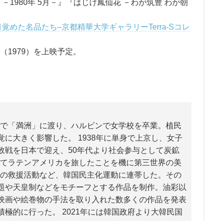
1980年 5月－』『はじけ鳳仙花 －わが筑豊 わが朝
覚めた名品たち–京都精華大学ギャラリーTerra-Sコレ
1979）を上映予定。
1歳で「満洲」に渡り、ハルビンで女学校を卒業。植民
に大きく影響した。 1938年に単身で上京し、女子
敗戦を日本で迎え、50年代より社会参与として炭鉱
ってラテンアメリカを旅したことを機に第三世界の美
河の救援活動など、韓国民主化運動に連帯した。その
題や天皇制などをモチーフとする作品を制作。油彩以
映画や絵巻物の手法を取り入れた数多くの作品を発表
極的に行った。 2021年には韓国政府より大韓民国