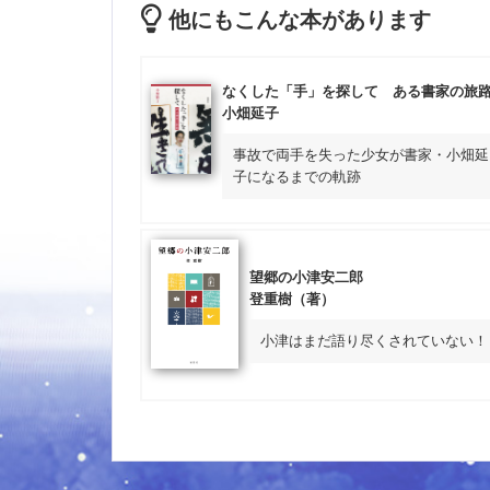
他にもこんな本があります
なくした「手」を探して ある書家の旅
小畑延子
事故で両手を失った少女が書家・小畑延
子になるまでの軌跡
望郷の小津安二郎
登重樹（著）
小津はまだ語り尽くされていない！