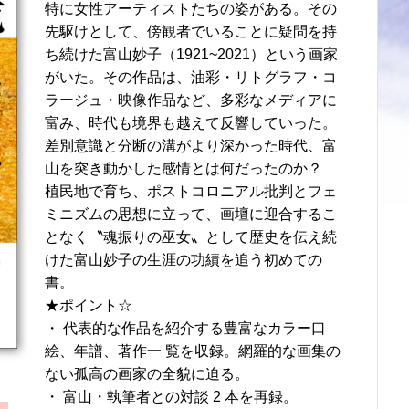
特に女性アーティストたちの姿がある。その
先駆けとして、傍観者でいることに疑問を持
ち続けた富山妙子（1921~2021）という画家
がいた。その作品は、油彩・リトグラフ・コ
ラージュ・映像作品など、多彩なメディアに
富み、時代も境界も越えて反響していった。
差別意識と分断の溝がより深かった時代、富
山を突き動かした感情とは何だったのか？
植民地で育ち、ポストコロニアル批判とフェ
ミニズムの思想に立って、画壇に迎合するこ
となく〝魂振りの巫女〟として歴史を伝え続
けた富山妙子の生涯の功績を追う初めての
書。
★ポイント☆
・ 代表的な作品を紹介する豊富なカラー口
絵、年譜、著作一 覧を収録。網羅的な画集の
ない孤高の画家の全貌に迫る。
・ 富山・執筆者との対談 2 本を再録。