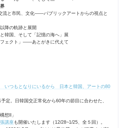
界
交流と市民、文化――パブリックアートからの視点と
以降の軌跡と展開
と韓国、そして「記憶の海へ」展
フェクト」――あとがきに代えて
 いつもとなりにいるから 日本と韓国、アートの80
示予定。日韓国交正常化から60年の節目に合わせた、
想II」
張講座
も開催いたします（12/28~1/25、全５回）。